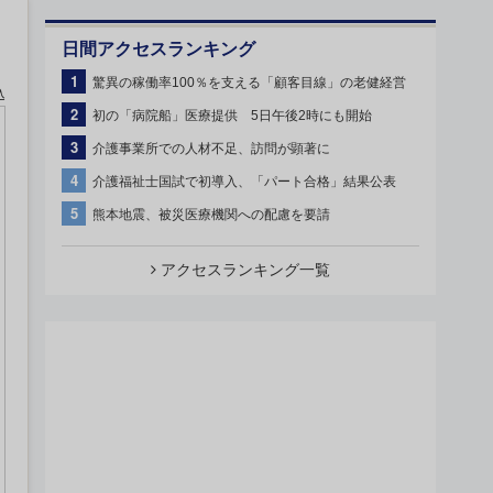
日間アクセスランキング
1
驚異の稼働率100％を支える「顧客目線」の老健経営
込
2
初の「病院船」医療提供 5日午後2時にも開始
3
介護事業所での人材不足、訪問が顕著に
4
介護福祉士国試で初導入、「パート合格」結果公表
5
熊本地震、被災医療機関への配慮を要請
アクセスランキング一覧