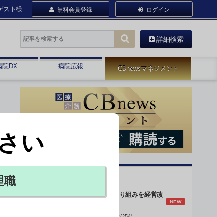
ゲスト様
無料会員登録
ログイン
詳細検索
病院DX
病院広報
CBnewsマネジメント
さい
オピニオン・人気連載
理職
身体的拘束最小化の取り組みを経営改
NEW
善に
データで読み解く病院経営(254)