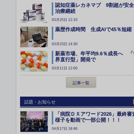
認知症薬レカネマブ 9割超が安
治療継続
03月25日 12:10
薬歴作成時間 生成AIで45％短縮
03月23日 14:30
新薬市場、年平均9.6％成長へ 「
界直行型」開発で
03月11日 12:00
記事一覧
話題・お知らせ
「病院ＤＸアワード2026」最終審
様子を動画で一部公開！！！
04月17日 18:46