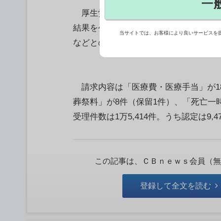
一
厚生労働省は、疾病・障害認定審査会 
結果を公表した。新型コロナワクチンを
当サイトでは、お客様により良いサービスを
などとの因果関係を審議し、24件を否
請求内容は「医療費・医療手当」が1
葬祭料」が8件（保留1件）、「死亡一
受理件数は1万5,414件。うち認定は9,
この記事は、ＣＢｎｅｗｓ会員（無
登録して全文を読む