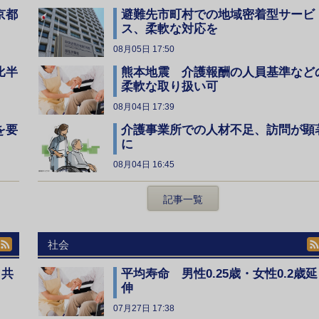
京都
避難先市町村での地域密着型サービ
ス、柔軟な対応を
08月05日 17:50
比半
熊本地震 介護報酬の人員基準など
柔軟な取り扱い可
08月04日 17:39
を要
介護事業所での人材不足、訪問が顕
に
08月04日 16:45
記事一覧
社会
、共
平均寿命 男性0.25歳・女性0.2歳延
伸
07月27日 17:38