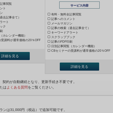
記事閲覧
サービス内容
ント
ン
有料・無料全記事閲覧
過去記事全て）
記事へのコメント
ラート
メールマガジン
ック
記事の検索（過去記事全て）
印刷
キーワードアラート
（カレンダー機能）
スクラップブック
の受講料が通常価格の20％OFF
記事のPDF印刷
日別記事閲覧（カレンダー機能）
CBセミナーの受講料が通常価格の20％OFF
詳細を見る
詳細を見る
ンは、契約が自動継続となり、更新手続き不要です。
たは
よくある質問
をご覧ください。
プランは31,000円（税込）で追加可能です。