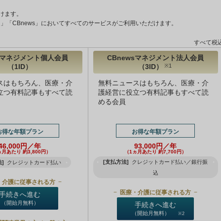
けます。
ント」「CBnews」においてすべてのサービスがご利用いただけます。
すべて税
wsマネジメント個人会員
CBnewsマネジメント法人会員
（1ID）
（3ID）
※1
スはもちろん、医療・介
無料ニュースはもちろん、医療・介
立つ有料記事もすべて読
護経営に役立つ有料記事もすべて読
める会員
お得な年額プラン
お得な年額プラン
46,000円／年
93,000円／年
ヵ月あたり 約3,800円）
（1ヵ月あたり 約7,700円）
[支払方法]
クレジットカード払い／銀行振
]
クレジットカード払い
込
・介護に従事される方
医療・介護に従事される方
手続きへ進む
（開始月無料）
手続きへ進む
（開始月無料）
※2