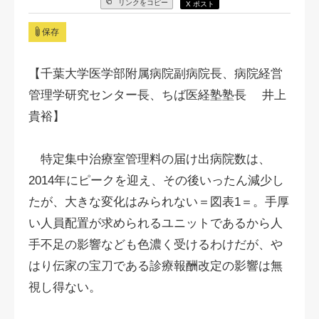
リンクをコピー
X ポスト
保存
【千葉大学医学部附属病院副病院長、病院経営
管理学研究センター長、ちば医経塾塾長 井上
貴裕】
特定集中治療室管理料の届け出病院数は、
2014年にピークを迎え、その後いったん減少し
たが、大きな変化はみられない＝図表1＝。手厚
い人員配置が求められるユニットであるから人
手不足の影響なども色濃く受けるわけだが、や
はり伝家の宝刀である診療報酬改定の影響は無
視し得ない。