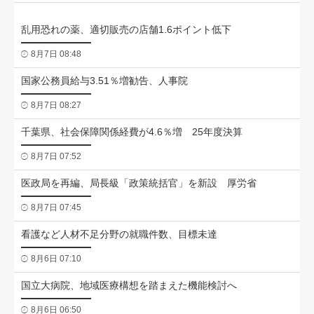
乱用恐れの薬、適切販売の店舗1.6ポイント低下
8月7日 08:48
国家公務員給与3.51％増勧告、人事院
8月7日 08:27
千葉県、社会保障関係経費が4.6％増 25年度決算
8月7日 07:52
医政局を再編、局長級「政策統括官」を新設 厚労省
8月7日 07:45
看護など人材不足分野の就職件数、目標未達
8月6日 07:10
国立大病院、地域医療構想を踏まえた機能検討へ
8月6日 06:50