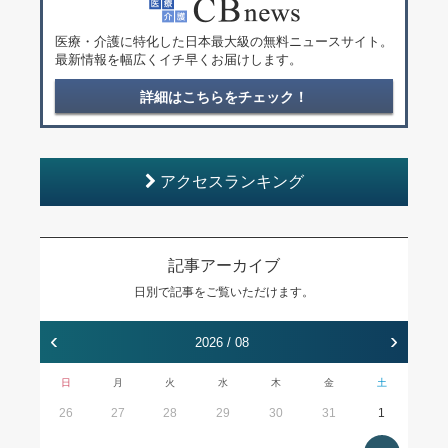
医療・介護に特化した日本最大級の無料ニュースサイト。
最新情報を幅広くイチ早くお届けします。
詳細はこちらをチェック！
アクセスランキング
記事アーカイブ
日別で記事をご覧いただけます。
‹
›
2026 / 08
日
月
火
水
木
金
土
26
27
28
29
30
31
1