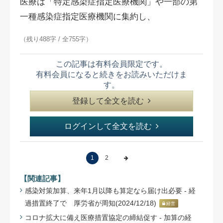
医療は「特定感染症指定医療機関」や一部の第
一種感染症指定医療機関に集約し、
（残り488字 / 全755字）
この記事は有料会員限定です。
有料会員になると続きをお読みいただけま
す。
登録して全文を読む
ログインして全文を読む
1
2
【関連記事】
感染対策加算、来年1月以降も算定なら届け出必要 - 経
過措置終了で 厚労省が周知(2024/12/18)
経営
コロナ拡大に備え医療措置協定の締結促す - 加算の経