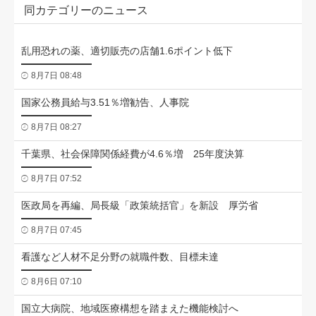
同カテゴリーのニュース
乱用恐れの薬、適切販売の店舗1.6ポイント低下
8月7日 08:48
国家公務員給与3.51％増勧告、人事院
8月7日 08:27
千葉県、社会保障関係経費が4.6％増 25年度決算
8月7日 07:52
医政局を再編、局長級「政策統括官」を新設 厚労省
8月7日 07:45
看護など人材不足分野の就職件数、目標未達
8月6日 07:10
国立大病院、地域医療構想を踏まえた機能検討へ