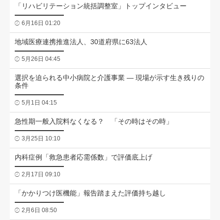
「リハビリテーション統括調整室」トップインタビュー
6月16日 01:20
地域医療連携推進法人、30道府県に63法人
5月26日 04:45
選択を迫られる中小病院と介護事業 ― 現場が示す生き残りの
条件
5月1日 04:15
急性期一般入院料なくなる？ 「その時はその時」
3月25日 10:10
内科症例「救急患者応需係数」で評価底上げ
2月17日 09:10
「かかりつけ医機能」報告踏まえた評価持ち越し
2月6日 08:50