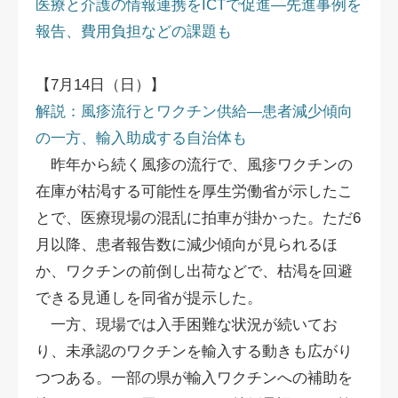
医療と介護の情報連携をICTで促進―先進事例を
報告、費用負担などの課題も
【7月14日（日）】
解説：風疹流行とワクチン供給―患者減少傾向
の一方、輸入助成する自治体も
昨年から続く風疹の流行で、風疹ワクチンの
在庫が枯渇する可能性を厚生労働省が示したこ
とで、医療現場の混乱に拍車が掛かった。ただ6
月以降、患者報告数に減少傾向が見られるほ
か、ワクチンの前倒し出荷などで、枯渇を回避
できる見通しを同省が提示した。
一方、現場では入手困難な状況が続いてお
り、未承認のワクチンを輸入する動きも広がり
つつある。一部の県が輸入ワクチンへの補助を