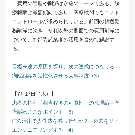
費用の管理や削減は永遠のテーマである。診
療報酬は減額傾向であり、医療機関でもコスト
コントロールが求められている。前回の超過勤
務削減に続き、それ以外の側面での費用削減に
ついて、外部委託業者の活用を含めて解説す
る。
目標未達の原因を探り、次の達成につなげる―
病院組織を活性化させる人事制度（3）
【7月17日（水）】
患者の権利「相当程度の可能性」の法理論―医
療訴訟ここがポイント（6）
ITの活用で人件費を減らせたか？―外来をリ・
エンジニアリングする（4）