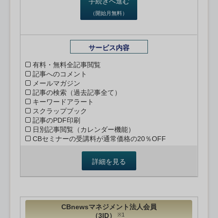
手続きへ進む
（開始月無料）
サービス内容
有料・無料全記事閲覧
記事へのコメント
メールマガジン
記事の検索（過去記事全て）
キーワードアラート
スクラップブック
記事のPDF印刷
日別記事閲覧（カレンダー機能）
CBセミナーの受講料が通常価格の20％OFF
詳細を見る
CBnewsマネジメント法人会員
（3ID）
※1