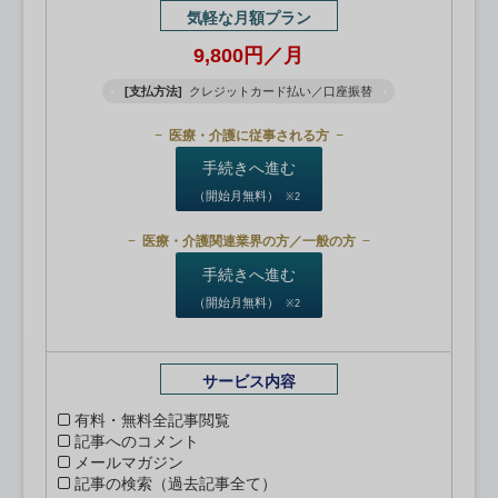
気軽な月額プラン
9,800円／月
[支払方法]
クレジットカード払い／口座振替
医療・介護に従事される方
手続きへ進む
（開始月無料）
※2
医療・介護関連業界の方／一般の方
手続きへ進む
（開始月無料）
※2
サービス内容
有料・無料全記事閲覧
記事へのコメント
メールマガジン
記事の検索（過去記事全て）