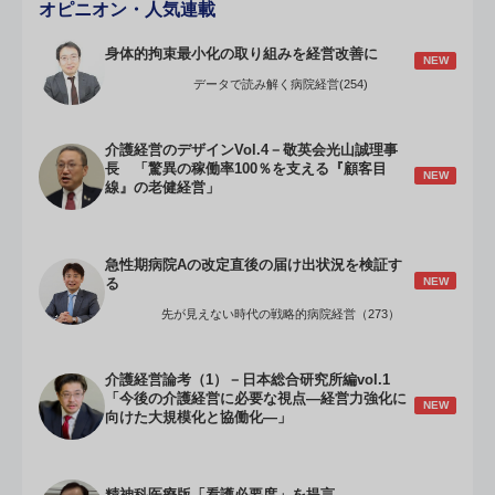
オピニオン・人気連載
身体的拘束最小化の取り組みを経営改善に
NEW
データで読み解く病院経営(254)
介護経営のデザインVol.4－敬英会光山誠理事
長 「驚異の稼働率100％を支える『顧客目
NEW
線』の老健経営」
急性期病院Aの改定直後の届け出状況を検証す
NEW
る
先が見えない時代の戦略的病院経営（273）
介護経営論考（1）－日本総合研究所編vol.1
「今後の介護経営に必要な視点―経営力強化に
NEW
向けた大規模化と協働化―」