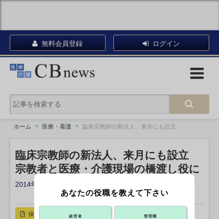
無料会員登録
ログイン
ホーム
医療・看護
臨床宗教師の新法人、来月にも設立
臨床宗教師の新法人、来月にも設立
宗教者と医療・介護現場の橋渡し役に
2014年08月14日 17:30
あなたの役職を教えて下さい
X ポスト
リンクをコピー
保存
経営者
管理職