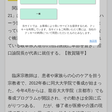
関西の仏教者らでつくるNPO法人「ビハーラ
一般
21」は9月にも、一般社団法人「臨床宗教師・ビハ
ーラ協会」を設立する。東北大などで養成が始ま
当サイトでは、お客様により良いサービスを提供するため、クッ
キーを利用しています。当サイトをご利用いただく際には、当社の
っている「臨床宗教師」と医療・介護現場をつな
クッキーの利用について同意いただいたものとみなします。
ぐ橋渡し役を目指す。同大の実習先にも指定され
無回答
ている岐阜県大垣市の沼口医院に本部を置き、沼
口諭院長が代表に就任する。【敦賀陽平】
臨床宗教師は、患者や家族らの心のケアを担う
宗教者で、2012年春に同大大学院で養成が始まっ
た。今年4月からは、龍谷大大学院（京都市）でも
養成プログラムが開設され、その動きは全国に広
がりつつある。 だが、修了者が医療や介護の現