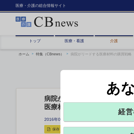
医療・介護の総合情報サイト
トップ
医療・看護
介護
ホーム
特集（CBnews）
病院がリードする医療材料の購買戦略
あ
病院がリードする医療材料の
医療材料費用の最適化を考え
経営
2016年01月31日 17:00
保存
印刷用