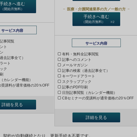
手続きへ進む
医療・介護関連業界の方／一般の方
（開始月無料）
手続きへ進む
（開始月無料）
※2
サービス内容
記事閲覧
サービス内容
ント
ン
有料・無料全記事閲覧
過去記事全て）
記事へのコメント
ラート
メールマガジン
ック
記事の検索（過去記事全て）
印刷
キーワードアラート
（カレンダー機能）
スクラップブック
の受講料が通常価格の20％OFF
記事のPDF印刷
日別記事閲覧（カレンダー機能）
CBセミナーの受講料が通常価格の20％OFF
詳細を見る
詳細を見る
ンは、契約が自動継続となり、更新手続き不要です。