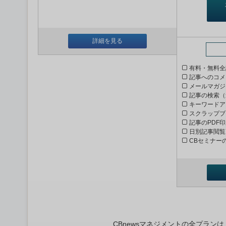
詳細を見る
有料・無料全
記事へのコメ
メールマガジ
記事の検索（
キーワードア
スクラップブ
記事のPDF
日別記事閲覧
CBセミナー
CBnewsマネジメントの全プラ