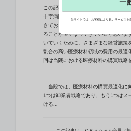
一
この記事は2015年3月9日にCBne
十字病院 医療情報室 山本順一】 
当サイトでは、お客様により良いサービスを
きており、病院経営においても一般企
ることが多くなってきていると思いま
いていくために、さまざまな経営施策
割合の高い医療材料領域の費用の最適化
回は当院における医療材料の購買戦略
当院では、医療材料の購買最適化に向
1つは卸業者戦略であり、もう1つは
ける...
この記事は、ＣＢｎｅｗｓ会員（無