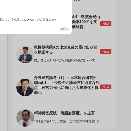
介護経営のデザインVol.4－敬英会光山
用について同意いただいたものとみなします。
誠理事長 「驚異の稼働率100％を支
NEW
える『顧客目線』の老健経営」
無回答
急性期病院Aの改定直後の届け出状況
NEW
を検証する
先が見えない時代の戦略的病院経営（273）
介護経営論考（1）－日本総合研究所
編vol.1 「今後の介護経営に必要な視
NEW
点―経営力強化に向けた大規模化と協
働化―」
精神科医療版「看護必要度」を提言
北村立の言いたい放談 この先の精神医療（5）