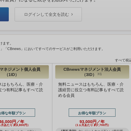
ログインして全文を読む
けます。
ント」「CBnews」においてすべてのサービスがご利用いただけます。
すべて税
wsマネジメント個人会員
CBnewsマネジメント法人会員
（1ID）
（3ID）
※1
スはもちろん、医療・介
無料ニュースはもちろん、医療・介
立つ有料記事もすべて読
護経営に役立つ有料記事もすべて読
める会員
お得な年額プラン
お得な年額プラン
46,000円／年
93,000円／年
ヵ月あたり 約3,800円）
（1ヵ月あたり 約7,700円）