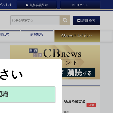
ゲスト様
無料会員登録
ログイン
詳細検索
病院DX
病院広報
CBnewsマネジメント
さい
オピニオン・人気連載
理職
身体的拘束最小化の取り組みを経営改
NEW
善に
データで読み解く病院経営(254)