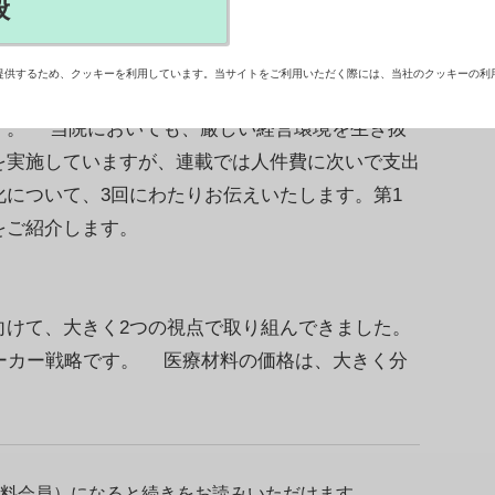
般
wsマネジメントで配信されたものです 【京都第二赤
医療機関を取り巻く経営環境は年々厳しくなって
提供するため、クッキーを利用しています。当サイトをご利用いただく際には、当社のクッキーの利
業で行われているような、戦略的な経営手法を用い
す。 当院においても、厳しい経営環境を生き抜
を実施していますが、連載では人件費に次いで支出
について、3回にわたりお伝えいたします。第1
をご紹介します。
けて、大きく2つの視点で取り組んできました。
メーカー戦略です。 医療材料の価格は、大きく分
料会員）になると続きをお読みいただけます。