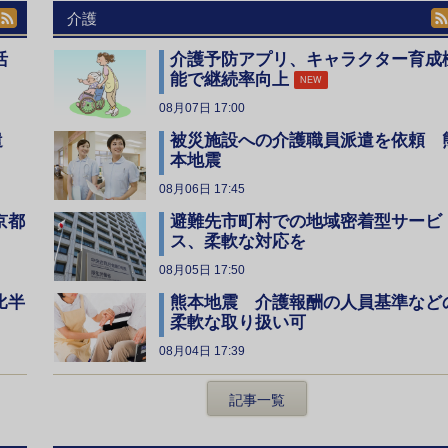
介護
活
介護予防アプリ、キャラクター育成
能で継続率向上
NEW
08月07日 17:00
遣
被災施設への介護職員派遣を依頼 
本地震
08月06日 17:45
京都
避難先市町村での地域密着型サービ
ス、柔軟な対応を
08月05日 17:50
比半
熊本地震 介護報酬の人員基準など
柔軟な取り扱い可
08月04日 17:39
記事一覧