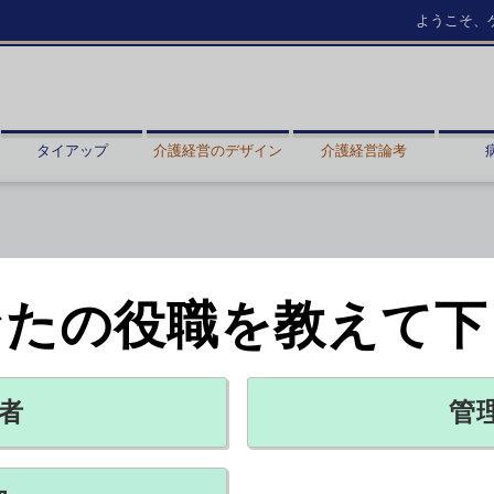
ようこそ、
タイアップ
介護経営のデザイン
介護経営論考
なたの役職を教えて下
購買戦略
る（1）
者
管
X ポスト
リンクをコピー