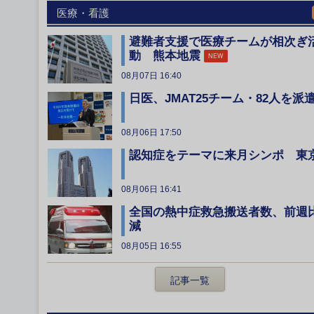
医療・看護
避難者支援で医療チームが相次ぎ
動 熊本地震
NEW
08月07日 16:40
日医、JMAT25チーム・82人を派
08月06日 17:50
認知症をテーマに来月シンポ 東
08月06日 16:41
全国の熱中症救急搬送者数、前週
減
08月05日 16:55
記事一覧