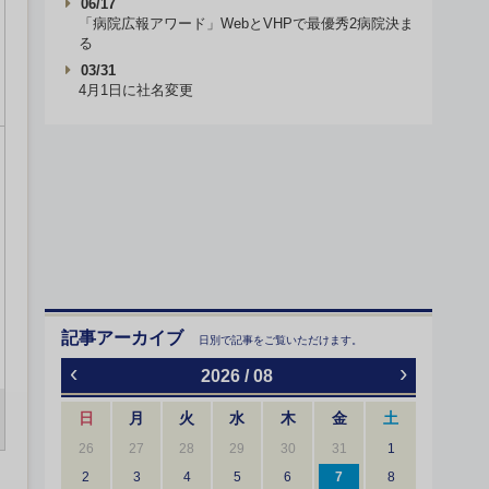
06/17
「病院広報アワード」WebとVHPで最優秀2病院決ま
る
03/31
4月1日に社名変更
記事アーカイブ
日別で記事をご覧いただけます。
‹
›
2026 / 08
日
月
火
水
木
金
土
26
27
28
29
30
31
1
2
3
4
5
6
7
8