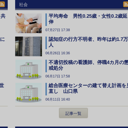
社会
、共
平均寿命 男性0.25歳・女性0.2歳延
伸
07月27日 17:38
全に
認知症の行方不明者、昨年は約1.7万
人
06月26日 16:36
不適切投稿の看護師、停職4カ月の
戒処分
06月17日 17:58
総合医療センターの建て替え計画を
世
直し 山口県
06月11日 16:40
記事一覧