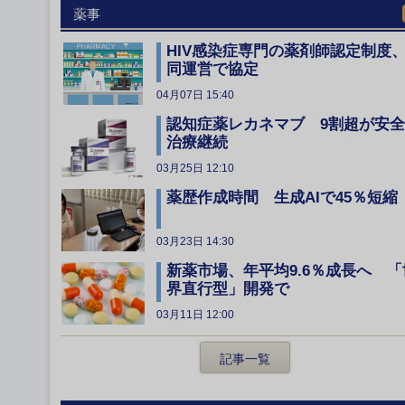
薬事
HIV感染症専門の薬剤師認定制度
同運営で協定
04月07日 15:40
認知症薬レカネマブ 9割超が安
治療継続
03月25日 12:10
薬歴作成時間 生成AIで45％短縮
03月23日 14:30
新薬市場、年平均9.6％成長へ 「
界直行型」開発で
03月11日 12:00
記事一覧