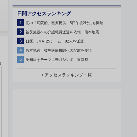
日間アクセスランキング
1
初の「病院船」医療提供 5日午後2時にも開始
2
被災施設への介護職員派遣を依頼 熊本地震
3
日医、JMAT25チーム・82人を派遣
4
熊本地震、被災医療機関への配慮を要請
5
認知症をテーマに来月シンポ 東京都
込
アクセスランキング一覧