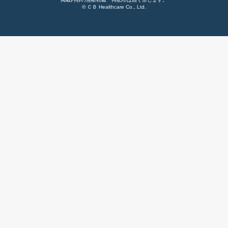
© ＣＢ Healthcare Co., Ltd.