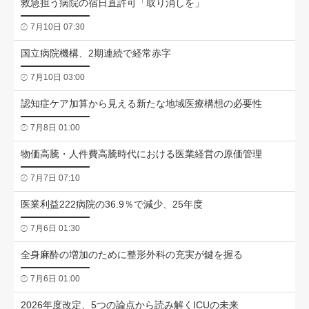
救急担う病院の宿日直許可「取り消しを」
7月10日 07:30
国立病院機構、2期連続で経常赤字
7月10日 03:00
認知症ケア加算から見える新たな地域医療構想の必要性
7月8日 01:00
物価高騰・人件費高騰時代における医業経営の原価管理
7月7日 07:10
医業利益222病院の36.9％で減少、25年度
7月6日 01:30
全身麻酔の増加のために整形外科の充実が鍵を握る
7月6日 01:00
2026年度改定、5つの論点から読み解くICUの未来