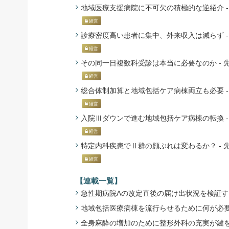
地域医療支援病院に不可欠の積極的な逆紹介 - 先
経営
診療密度高い患者に集中、外来収入は減らず - 先
経営
その同一日複数科受診は本当に必要なのか - 先が
経営
総合体制加算と地域包括ケア病棟両立も必要 - 先
経営
入院Ⅲダウンで進む地域包括ケア病棟の転換 - 先
経営
特定内科疾患でⅡ群の顔ぶれは変わるか？ - 先が
経営
【連載一覧】
急性期病院Aの改定直後の届け出状況を検証する
地域包括医療病棟を流行らせるために何が必要か
全身麻酔の増加のために整形外科の充実が鍵を握