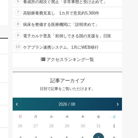
6
養成所の相次ぐ廃止「非常事態と受け止めて」
7
高額療養費見直し 1カ月で意見約5,300件
8
病床を整備する医療機関に「説明求めて」
9
電子カルテ普及「前倒しできる国の支援を」日医
10
ケアプラン連携システム、1月にWEB移行
アクセスランキング一覧
記事アーカイブ
日別で記事をご覧いただけます。
‹
›
2026 / 08
日
月
火
水
木
金
土
26
27
28
29
30
31
1