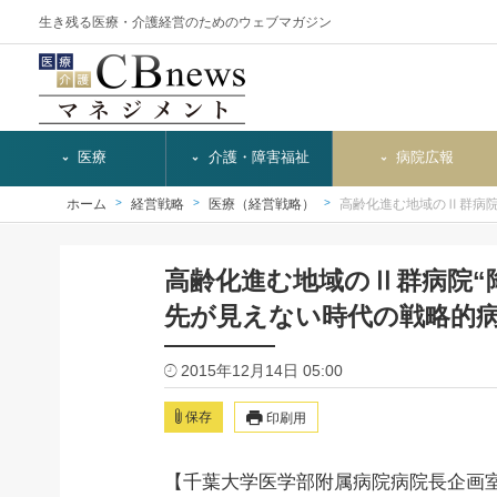
生き残る医療・介護経営のためのウェブマガジン
医療
介護・障害福祉
病院広報
ホーム
経営戦略
医療（経営戦略）
高齢化進む地域のⅡ群病院
高齢化進む地域のⅡ群病院“
先が見えない時代の戦略的病
2015年12月14日 05:00
保存
印刷用
【千葉大学医学部附属病院病院長企画