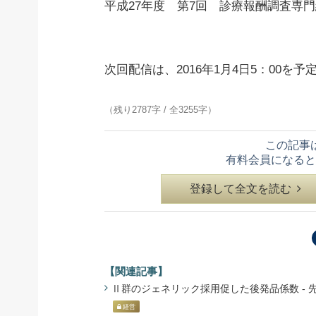
平成27年度 第7回 診療報酬調査専
次回配信は、2016年1月4日5：00を
（残り2787字 / 全3255字）
この記事
有料会員になると
登録して全文を読む
【関連記事】
Ⅱ群のジェネリック採用促した後発品係数 - 先が
経営