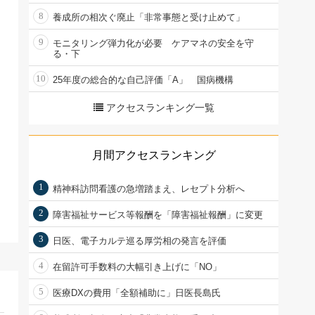
8
養成所の相次ぐ廃止「非常事態と受け止めて」
9
モニタリング弾力化が必要 ケアマネの安全を守
る・下
10
25年度の総合的な自己評価「A」 国病機構
アクセスランキング一覧
月間アクセスランキング
1
精神科訪問看護の急増踏まえ、レセプト分析へ
2
障害福祉サービス等報酬を「障害福祉報酬」に変更
3
日医、電子カルテ巡る厚労相の発言を評価
4
在留許可手数料の大幅引き上げに「NO」
5
医療DXの費用「全額補助に」日医長島氏