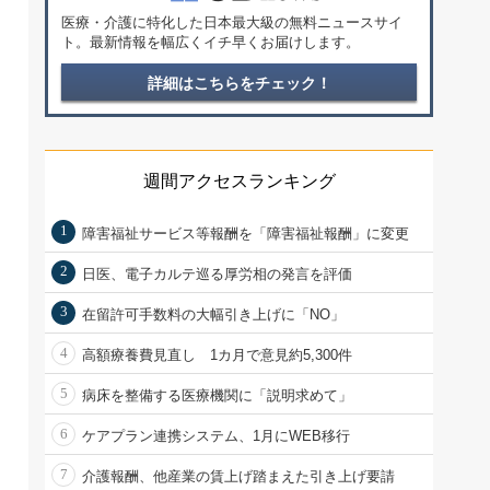
医療・介護に特化した日本最大級の無料ニュースサイ
ト。最新情報を幅広くイチ早くお届けします。
詳細はこちらをチェック！
週間アクセスランキング
1
障害福祉サービス等報酬を「障害福祉報酬」に変更
2
日医、電子カルテ巡る厚労相の発言を評価
3
在留許可手数料の大幅引き上げに「NO」
4
高額療養費見直し 1カ月で意見約5,300件
5
病床を整備する医療機関に「説明求めて」
6
ケアプラン連携システム、1月にWEB移行
7
介護報酬、他産業の賃上げ踏まえた引き上げ要請