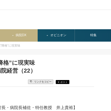
病院DX
オピニオン
特集
“降格”に現実味
降格”に現実味
院経営（22）
リンクをコピー
X ポスト
室長・病院長補佐・特任教授 井上貴裕】