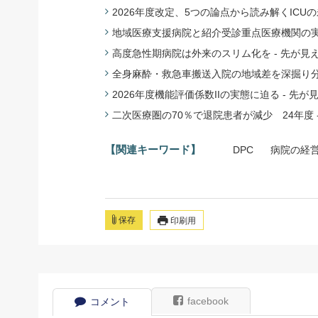
2026年度改定、5つの論点から読み解くICU
地域医療支援病院と紹介受診重点医療機関の実態
高度急性期病院は外来のスリム化を - 先が見
全身麻酔・救急車搬送入院の地域差を深掘り分析
2026年度機能評価係数IIの実態に迫る - 先
二次医療圏の70％で退院患者が減少 24年度 
【関連キーワード】
DPC
病院の経
保存
印刷用
facebook
コメント