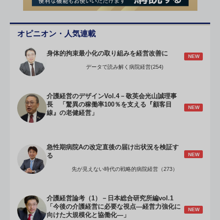
オピニオン・人気連載
身体的拘束最小化の取り組みを経営改善に
NEW
データで読み解く病院経営(254)
介護経営のデザインVol.4－敬英会光山誠理事
長 「驚異の稼働率100％を支える『顧客目
NEW
線』の老健経営」
急性期病院Aの改定直後の届け出状況を検証す
NEW
る
先が見えない時代の戦略的病院経営（273）
介護経営論考（1）－日本総合研究所編vol.1
「今後の介護経営に必要な視点―経営力強化に
NEW
向けた大規模化と協働化―」