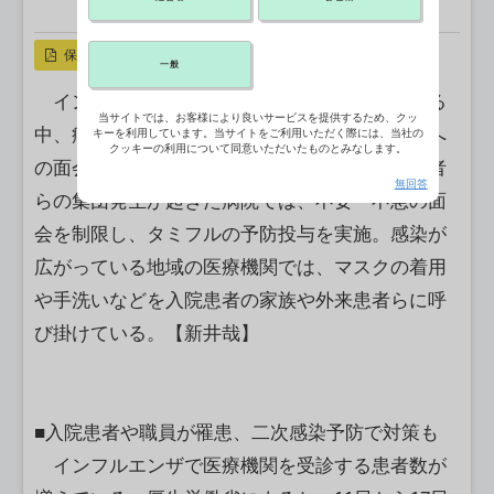
X ポスト
リンクをコピー
保存
一般
インフルエンザの患者報告数が全国的に増える
当サイトでは、お客様により良いサービスを提供するため、クッ
中、病院内での感染拡大を防ぐため、入院患者へ
キーを利用しています。当サイトをご利用いただく際には、当社の
クッキーの利用について同意いただいたものとみなします。
の面会を制限する病院が相次いでいる。入院患者
無回答
らの集団発生が起きた病院では、不要・不急の面
会を制限し、タミフルの予防投与を実施。感染が
広がっている地域の医療機関では、マスクの着用
や手洗いなどを入院患者の家族や外来患者らに呼
び掛けている。【新井哉】
■入院患者や職員が罹患、二次感染予防で対策も
インフルエンザで医療機関を受診する患者数が