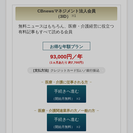
CBnewsマネジメント法人会員
（3ID）
※1
無料ニュースはもちろん、医療・介護経営に役立つ
有料記事もすべて読める会員
お得な年額プラン
93,000円／年
（1ヵ月あたり 約7,700円）
[支払方法]
クレジットカード払い／銀行振込
医療・介護に従事される方
手続きへ進む
（開始月無料）
※2
医療・介護関連業界の方／一般の方
手続きへ進む
（開始月無料）
※2