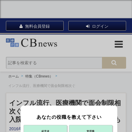
無料会員登録
ログイン
ホーム
特集（CBnews）
インフル流行、医療機関で面会制限相次ぐ
インフル流行、医療機関で面会制限相
次ぐ
あなたの役職を教えて下さい
入院患者に配慮、タミフル予防投与も
2016年01月25日 14:00
経営者
管理職