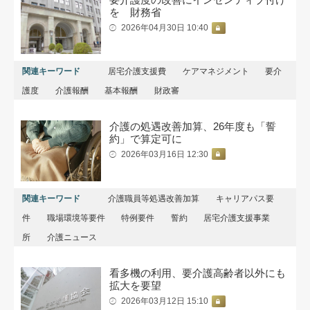
を 財務省
2026年04月30日 10:40
関連キーワード
居宅介護支援費
ケアマネジメント
要介
護度
介護報酬
基本報酬
財政審
介護の処遇改善加算、26年度も「誓
約」で算定可に
2026年03月16日 12:30
関連キーワード
介護職員等処遇改善加算
キャリアパス要
件
職場環境等要件
特例要件
誓約
居宅介護支援事業
所
介護ニュース
看多機の利用、要介護高齢者以外にも
拡大を要望
2026年03月12日 15:10