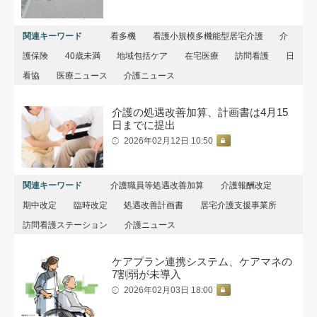
関連キーワード
看多機
看護小規模多機能型居宅介護
介
護保険
40歳未満
地域包括ケア
在宅医療
訪問看護
日
看協
医療ニュース
介護ニュース
介護の処遇改善加算、計画書は4月15
日までに提出
2026年02月12日 10:50
関連キーワード
介護職員等処遇改善加算
介護報酬改定
期中改定
臨時改定
処遇改善計画書
居宅介護支援事業所
訪問看護ステーション
介護ニュース
ケアプラン連携システム、ケアマネの
7割弱が未導入
2026年02月03日 18:00