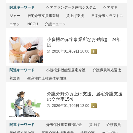
関連キーワード
ケアプランデータ連携システム
ケアマネ
ジャー
居宅介護支援事業所
賃上げ支援
日本介護クラフトユ
ニオン
NCCU
介護ニュース
小多機の赤字事業所なお4割超 24年
度
2026年01月09日 16:00
関連キーワード
小規模多機能型居宅介護
介護職員等処遇改
善加算
生産性向上推進体制加算
介護分野の賃上げ支援、居宅介護支援
の交付率15％
2026年01月05日 12:00
関連キーワード
介護保険事業費補助金
賃上げ
介護職員
等処遇改善加算
居宅介護支援事業所
訪問介護
ケアプラン