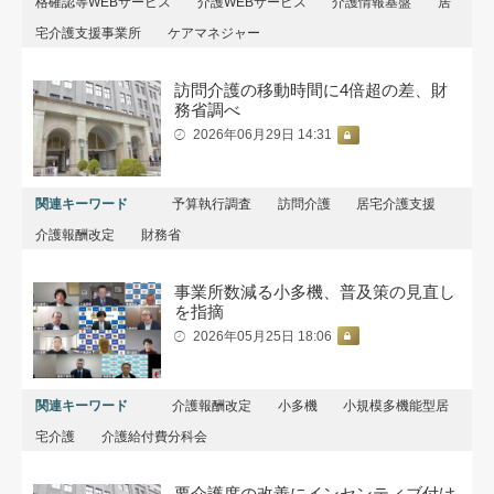
格確認等WEBサービス
介護WEBサービス
介護情報基盤
居
宅介護支援事業所
ケアマネジャー
訪問介護の移動時間に4倍超の差、財
務省調べ
2026年06月29日 14:31
関連キーワード
予算執行調査
訪問介護
居宅介護支援
介護報酬改定
財務省
事業所数減る小多機、普及策の見直し
を指摘
2026年05月25日 18:06
関連キーワード
介護報酬改定
小多機
小規模多機能型居
宅介護
介護給付費分科会
要介護度の改善にインセンティブ付け