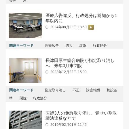
長会
恵
医療広告違反、行政処分は覚知から1
年以内に
2024年08月22日 18:50
関連キーワード
医療広告
誇大
虚偽
行政処分
長津田厚生総合病院が指定取り消し
へ、来年3月末閉院
2023年12月22日 15:09
関連キーワード
指定取り消し
不正
診療報酬
施設基
準
閉院
行政処分
医師3人の免許取り消し、覚せい剤取
締法違反などで
2019年02月01日 11:45