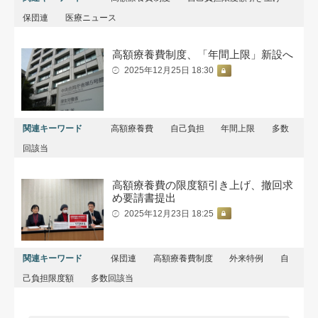
保団連
医療ニュース
高額療養費制度、「年間上限」新設へ
2025年12月25日 18:30
関連キーワード
高額療養費
自己負担
年間上限
多数
回該当
高額療養費の限度額引き上げ、撤回求
め要請書提出
2025年12月23日 18:25
関連キーワード
保団連
高額療養費制度
外来特例
自
己負担限度額
多数回該当