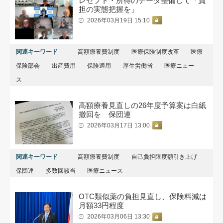
レセプト・所得のデータ整備して「負
担の実態把握を」
2026年03月19日 15:10
関連キーワード
高額療養費制度
医療保険制度改革
医療
保険部会
出産費用
保険適用
厚生労働省
医療ニュー
ス
高額療養見直しの26年度予算案は白紙
撤回を 保団連
2026年03月17日 13:00
関連キーワード
高額療養費制度
自己負担限度額引き上げ
保団連
多数回該当
医療ニュース
OTC類似薬の負担見直し、保険料減は
月額33円程度
2026年03月06日 13:30