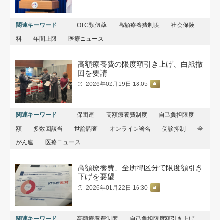
関連キーワード
OTC類似薬
高額療養費制度
社会保険
料
年間上限
医療ニュース
高額療養費の限度額引き上げ、白紙撤
回を要請
2026年02月19日 18:05
関連キーワード
保団連
高額療養費制度
自己負担限度
額
多数回該当
世論調査
オンライン署名
受診抑制
全
がん連
医療ニュース
高額療養費、全所得区分で限度額引き
下げを要望
2026年01月22日 16:30
関連キーワード
高額療養費制度
自己負担限度額引き上げ