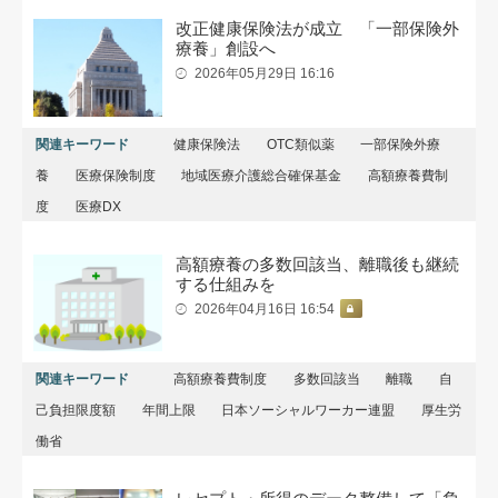
改正健康保険法が成立 「一部保険外
療養」創設へ
2026年05月29日 16:16
関連キーワード
健康保険法
OTC類似薬
一部保険外療
養
医療保険制度
地域医療介護総合確保基金
高額療養費制
度
医療DX
高額療養の多数回該当、離職後も継続
する仕組みを
2026年04月16日 16:54
関連キーワード
高額療養費制度
多数回該当
離職
自
己負担限度額
年間上限
日本ソーシャルワーカー連盟
厚生労
働省