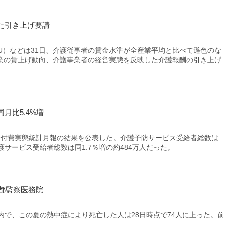
た引き上げ要請
U）などは31日、介護従事者の賃金水準が全産業平均と比べて遜色のな
業の賃上げ動向、介護事業者の経営実態を反映した介護報酬の引き上げ
月比5.4%増
付費実態統計月報の結果を公表した。介護予防サービス受給者総数は
介護サービス受給者総数は同1.7％増の約484万人だった。
 都監察医務院
で、この夏の熱中症により死亡した人は28日時点で74人に上った。前