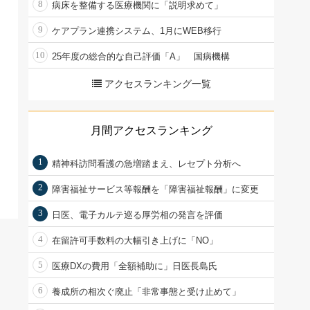
8
病床を整備する医療機関に「説明求めて」
9
ケアプラン連携システム、1月にWEB移行
10
25年度の総合的な自己評価「A」 国病機構
アクセスランキング一覧
月間アクセスランキング
1
精神科訪問看護の急増踏まえ、レセプト分析へ
2
障害福祉サービス等報酬を「障害福祉報酬」に変更
3
日医、電子カルテ巡る厚労相の発言を評価
4
在留許可手数料の大幅引き上げに「NO」
5
医療DXの費用「全額補助に」日医長島氏
6
養成所の相次ぐ廃止「非常事態と受け止めて」