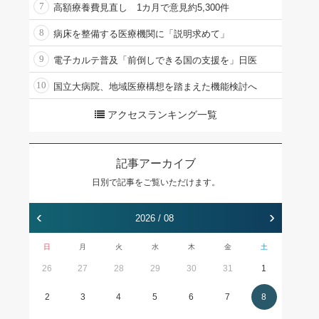
7
高額療養費見直し 1カ月で意見約5,300件
8
病床を整備する医療機関に「説明求めて」
9
電子カルテ普及「前倒しできる国の支援を」日医
10
国立大病院、地域医療構想を踏まえた機能検討へ
アクセスランキング一覧
記事アーカイブ
日別で記事をご覧いただけます。
‹
›
2026 / 08
日
月
火
水
木
金
土
26
27
28
29
30
31
1
2
3
4
5
6
7
8