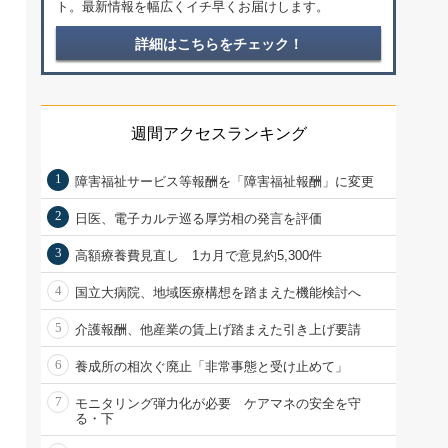
ト。最新情報を幅広くイチ早くお届けします。
詳細はこちらをチェック！
週間アクセスランキング
1
障害福祉サービス等報酬を「障害福祉報酬」に変更
2
日医、電子カルテ巡る厚労相の発言を評価
3
高額療養費見直し 1カ月で意見約5,300件
4
国立大病院、地域医療構想を踏まえた機能検討へ
5
介護報酬、他産業の賃上げ踏まえた引き上げ要請
6
養成所の相次ぐ廃止「非常事態と受け止めて」
7
モニタリング弾力化が必要 ケアマネの安全を守
る・下