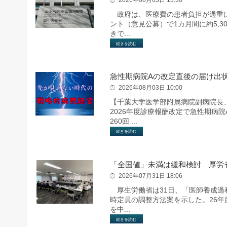
政府は、医療費の患者負担が過重に
ント（意見公募）で1カ月間に約5,
きで...
続きを読む
急性期病院Aの改定直後の届け出
2026年08月03日 10:00
【千葉大学医学部附属病院副病院
2026年度診療報酬改定で急性期病
260回 ...
続きを読む
「全国値」未満は緩和検討 厚労
2026年07月31日 18:06
厚生労働省は31日、「医師養成過程
時定員の調整方法案を示した。26年
を中...
続きを読む