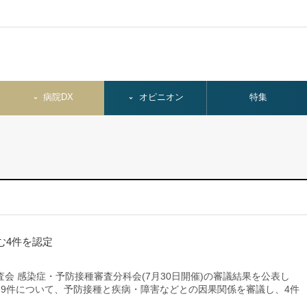
病院DX
オピニオン
特集
む4件を認定
 感染症・予防接種審査分科会(7月30日開催)の審議結果を公表し
39件について、予防接種と疾病・障害などとの因果関係を審議し、4件