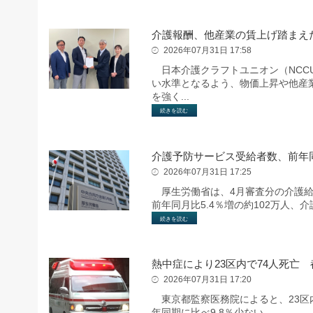
介護報酬、他産業の賃上げ踏まえ
2026年07月31日 17:58
日本介護クラフトユニオン（NCC
い水準となるよう、物価上昇や他産
を強く...
続きを読む
介護予防サービス受給者数、前年同
2026年07月31日 17:25
厚生労働省は、4月審査分の介護給
前年同月比5.4％増の約102万人、
続きを読む
熱中症により23区内で74人死亡
2026年07月31日 17:20
東京都監察医務院によると、23区内
年同期に比べ9.8％少ない。