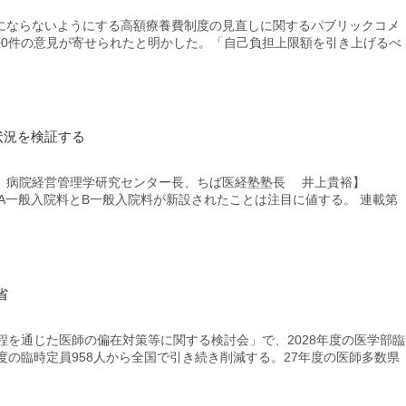
ならないようにする高額療養費制度の見直しに関するパブリックコメ
300件の意見が寄せられたと明かした。「自己負担上限額を引き上げるべ
状況を検証する
長、病院経営管理学研究センター長、ちば医経塾塾長 井上貴裕】
院A一般入院料とB一般入院料が新設されたことは注目に値する。 連載第
省
を通じた医師の偏在対策等に関する検討会」で、2028年度の医学部臨
度の臨時定員958人から全国で引き続き削減する。27年度の医師多数県