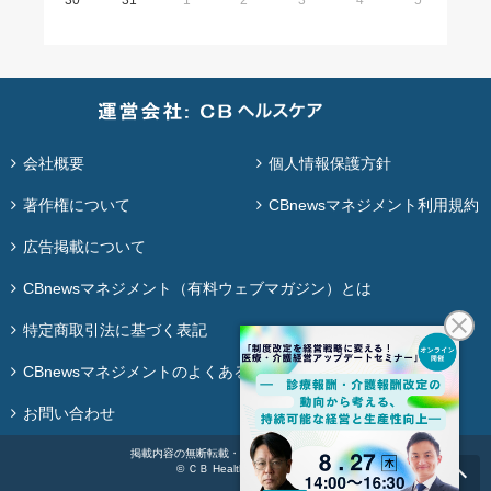
30
31
1
2
3
4
5
会社概要
個人情報保護方針
著作権について
CBnewsマネジメント利用規約
広告掲載について
CBnewsマネジメント（有料ウェブマガジン）とは
特定商取引法に基づく表記
CBnewsマネジメントのよくある質問
お問い合わせ
掲載内容の無断転載・再配布は固く禁じます。
© ＣＢ Healthcare Co., Ltd.