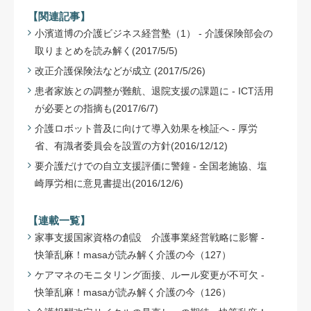
【関連記事】
小濱道博の介護ビジネス経営塾（1） - 介護保険部会の
取りまとめを読み解く(2017/5/5)
改正介護保険法などが成立 (2017/5/26)
患者家族との調整が難航、退院支援の課題に - ICT活用
が必要との指摘も(2017/6/7)
介護ロボット普及に向けて導入効果を検証へ - 厚労
省、有識者委員会を設置の方針(2016/12/12)
要介護だけでの自立支援評価に警鐘 - 全国老施協、塩
崎厚労相に意見書提出(2016/12/6)
【連載一覧】
家事支援国家資格の創設 介護事業経営戦略に影響 -
快筆乱麻！masaが読み解く介護の今（127）
ケアマネのモニタリング面接、ルール変更が不可欠 -
快筆乱麻！masaが読み解く介護の今（126）