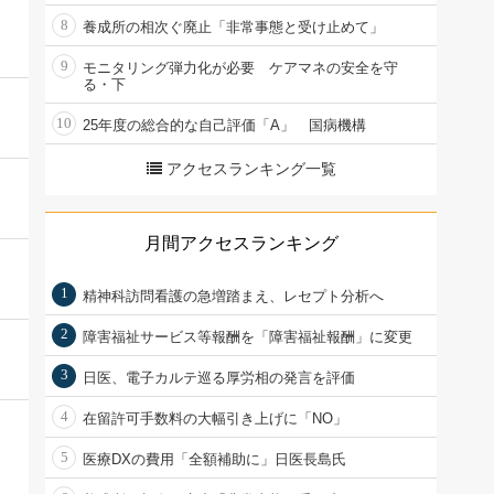
8
養成所の相次ぐ廃止「非常事態と受け止めて」
9
モニタリング弾力化が必要 ケアマネの安全を守
る・下
10
25年度の総合的な自己評価「A」 国病機構
アクセスランキング一覧
月間アクセスランキング
1
精神科訪問看護の急増踏まえ、レセプト分析へ
2
障害福祉サービス等報酬を「障害福祉報酬」に変更
3
日医、電子カルテ巡る厚労相の発言を評価
4
在留許可手数料の大幅引き上げに「NO」
5
医療DXの費用「全額補助に」日医長島氏