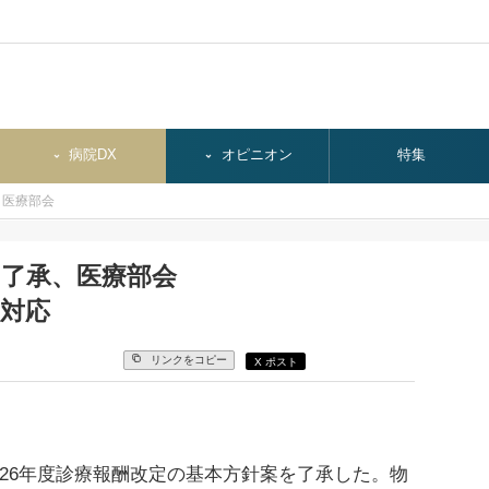
病院DX
オピニオン
特集
、医療部会
を了承、医療部会
対応
リンクをコピー
X ポスト
26年度診療報酬改定の基本方針案を了承した。物