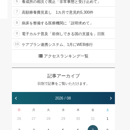
6
養成所の相次ぐ廃止「非常事態と受け止めて」
7
高額療養費見直し 1カ月で意見約5,300件
8
病床を整備する医療機関に「説明求めて」
9
電子カルテ普及「前倒しできる国の支援を」日医
10
ケアプラン連携システム、1月にWEB移行
アクセスランキング一覧
記事アーカイブ
日別で記事をご覧いただけます。
‹
›
2026 / 08
日
月
火
水
木
金
土
26
27
28
29
30
31
1