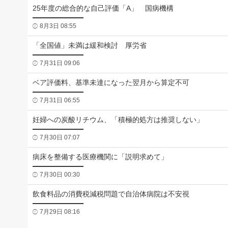
25年度の総合的な自己評価「A」 国病機構
8月3日 08:55
「全国値」未満は緩和検討 厚労省
7月31日 09:06
ベア評価料、基準未達になった翌月から算定不可
7月31日 06:55
妊婦への炭酸リチウム、「積極的処方は推奨しない」
7月30日 07:07
病床を整備する医療機関に「説明求めて」
7月30日 00:30
飲食料品の消費税減税問題で自治体病院は不安視
7月29日 08:16