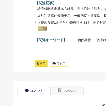
【関連記事】
診療報酬改定基本方針案 負担抑制「努力」を維持 
経常利益率が最低更新、一般病院・療養型・精神科 
入院の食費1食当たり40円引き上げ、厚労省案 - 
経営
【関連キーワード】
物価高騰
賃上
保存
印刷用
facebook
コメント