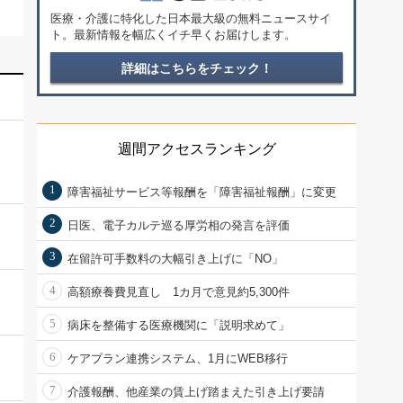
医療・介護に特化した日本最大級の無料ニュースサイ
ト。最新情報を幅広くイチ早くお届けします。
詳細はこちらをチェック！
週間アクセスランキング
1
障害福祉サービス等報酬を「障害福祉報酬」に変更
2
日医、電子カルテ巡る厚労相の発言を評価
3
在留許可手数料の大幅引き上げに「NO」
4
高額療養費見直し 1カ月で意見約5,300件
5
病床を整備する医療機関に「説明求めて」
6
ケアプラン連携システム、1月にWEB移行
7
介護報酬、他産業の賃上げ踏まえた引き上げ要請