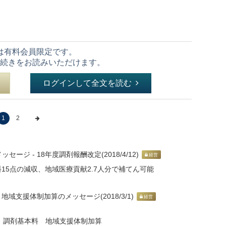
は有料会員限定です。
続きをお読みいただけます。
ログインして全文を読む
1
2
ジ - 18年度調剤報酬改定(2018/4/12)
経営
料15点の減収、地域医療貢献2.7人分で補てん可能
域支援体制加算のメッセージ(2018/3/1)
経営
 調剤基本料 地域支援体制加算