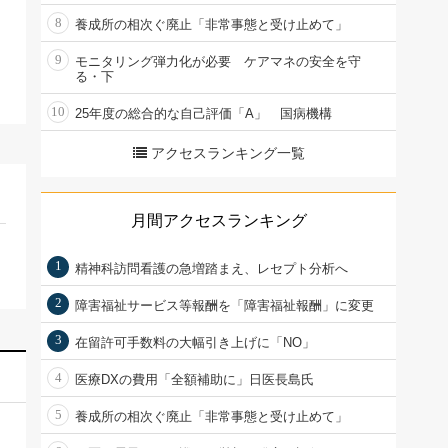
8
養成所の相次ぐ廃止「非常事態と受け止めて」
9
モニタリング弾力化が必要 ケアマネの安全を守
る・下
10
25年度の総合的な自己評価「A」 国病機構
アクセスランキング一覧
月間アクセスランキング
1
精神科訪問看護の急増踏まえ、レセプト分析へ
2
障害福祉サービス等報酬を「障害福祉報酬」に変更
3
在留許可手数料の大幅引き上げに「NO」
4
医療DXの費用「全額補助に」日医長島氏
5
養成所の相次ぐ廃止「非常事態と受け止めて」