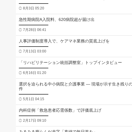
8月3日 05:20
急性期病院A入院料、620病院超が届け出
7月28日 06:41
人事評価制度導入で、ケアマネ業務の質底上げを
7月13日 03:00
「リハビリテーション統括調整室」トップインタビュー
6月16日 01:20
選択を迫られる中小病院と介護事業 ― 現場が示す生き残り
件
5月1日 04:15
内科症例「救急患者応需係数」で評価底上げ
2月17日 09:10
みるみる膨らんだ赤字「真綿で毎日首を」