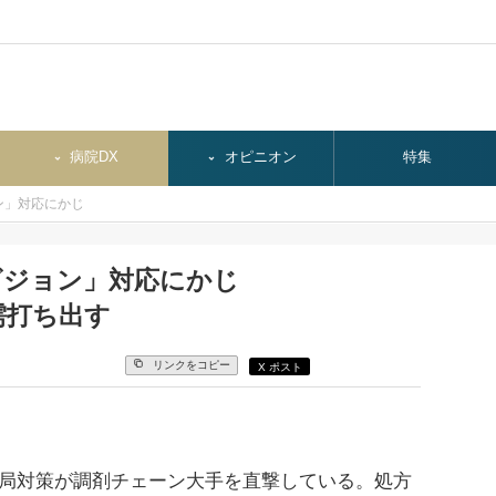
病院DX
オピニオン
特集
ン」対応にかじ
ビジョン」対応にかじ
需打ち出す
リンクをコピー
X ポスト
局対策が調剤チェーン大手を直撃している。処方