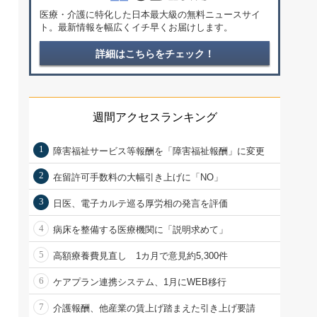
医療・介護に特化した日本最大級の無料ニュースサイ
ト。最新情報を幅広くイチ早くお届けします。
詳細はこちらをチェック！
週間アクセスランキング
1
障害福祉サービス等報酬を「障害福祉報酬」に変更
2
在留許可手数料の大幅引き上げに「NO」
3
日医、電子カルテ巡る厚労相の発言を評価
4
病床を整備する医療機関に「説明求めて」
5
高額療養費見直し 1カ月で意見約5,300件
6
ケアプラン連携システム、1月にWEB移行
7
介護報酬、他産業の賃上げ踏まえた引き上げ要請