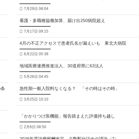
7月29日 08:04
看護・多職種協働加算、届け出250病院超え
7月17日 09:15
4月の不正アクセスで患者氏名が漏えいも 東北大病院
6月22日 05:38
地域医療連携推進法人、30道府県に63法人
5月26日 04:45
の条
急性期一般入院料なくなる？ 「その時はその時」
3月25日 10:10
「かかりつけ医機能」報告踏まえた評価持ち越し
2月6日 08:50
2026年度診療報酬改定、点数配分詰めの議論〈2〉