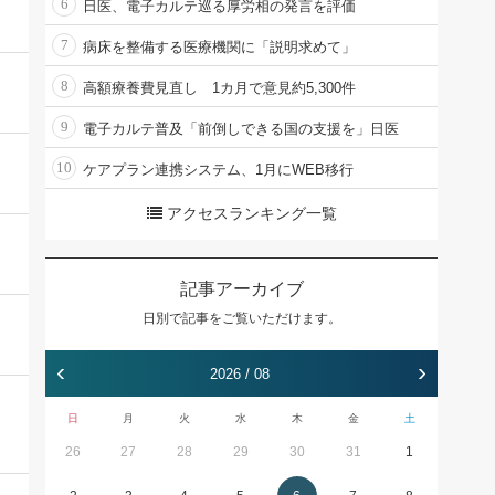
6
日医、電子カルテ巡る厚労相の発言を評価
7
病床を整備する医療機関に「説明求めて」
8
高額療養費見直し 1カ月で意見約5,300件
9
電子カルテ普及「前倒しできる国の支援を」日医
10
ケアプラン連携システム、1月にWEB移行
アクセスランキング一覧
記事アーカイブ
日別で記事をご覧いただけます。
‹
›
2026 / 08
日
月
火
水
木
金
土
26
27
28
29
30
31
1