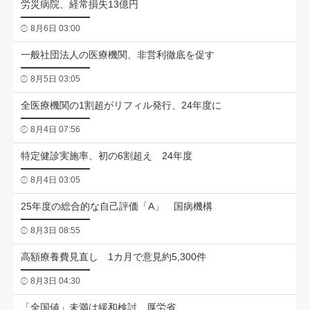
労災病院、経常損失13億円
8月6日 03:00
一般社団法人の医療機関、非営利徹底を促す
8月5日 03:05
全医療機関の1割超がリフィル発行、24年度に
8月4日 07:56
特定健診実施率、初の6割超え 24年度
8月4日 03:05
25年度の総合的な自己評価「A」 国病機構
8月3日 08:55
高額療養費見直し 1カ月で意見約5,300件
8月3日 04:30
「全国値」未満は緩和検討 厚労省