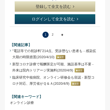
登録して全文を読む
ログインして全文を読む
1
2
【関連記事】
“電話等での初診料”214点、受診歴ない患者も - 感染拡
大期の時限措置(2020/4/10)
経営
新型コロナ診療で報酬算定が可能、施設基準は不要 -
外来は院内トリアージ実施料(2020/4/9)
経営
臨床研究中核病院、オンライン研修会も容認 - 新型コ
ロナ対応、厚労省がＱ＆Ａ(2020/4/9)
経営
【関連キーワード】
オンライン診療