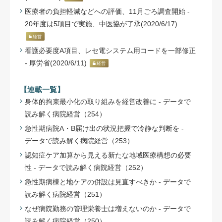
医療者の負担軽減などへの評価、11月ごろ調査開始 -
20年度は5項目で実施、中医協が了承(2020/6/17)
経営
看護必要度A項目、レセ電システム用コードを一部修正
- 厚労省(2020/6/11)
経営
【連載一覧】
身体的拘束最小化の取り組みを経営改善に - データで
読み解く病院経営（254）
急性期病院A・B届け出の状況把握で冷静な判断を -
データで読み解く病院経営（253）
認知症ケア加算から見える新たな地域医療構想の必要
性 - データで読み解く病院経営（252）
急性期病棟と地ケアの併設は見直すべきか - データで
読み解く病院経営（251）
なぜ病院勤務の管理栄養士は増えないのか - データで
読み解く病院経営（250）