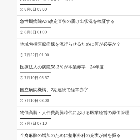
8月6日 03:00
急性期病院Aの改定直後の届け出状況を検証する
8月3日 01:00
地域包括医療病棟を流行らせるために何が必要か？
7月22日 01:00
医療法人の病院58.3％が本業赤字 24年度
7月10日 08:57
国立病院機構、2期連続で経常赤字
7月10日 03:00
物価高騰・人件費高騰時代における医業経営の原価管理
7月7日 07:10
全身麻酔の増加のために整形外科の充実が鍵を握る