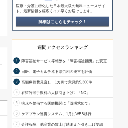
医療・介護に特化した日本最大級の無料ニュースサイ
ト。最新情報を幅広くイチ早くお届けします。
詳細はこちらをチェック！
週間アクセスランキング
1
障害福祉サービス等報酬を「障害福祉報酬」に変更
2
日医、電子カルテ巡る厚労相の発言を評価
3
高額療養費見直し 1カ月で意見約5,300件
4
在留許可手数料の大幅引き上げに「NO」
5
病床を整備する医療機関に「説明求めて」
6
ケアプラン連携システム、1月にWEB移行
7
介護報酬、他産業の賃上げ踏まえた引き上げ要請