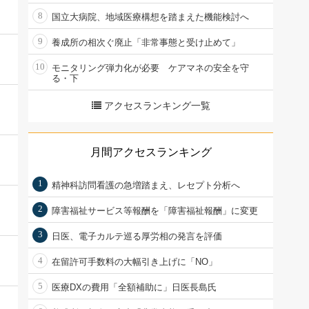
8
国立大病院、地域医療構想を踏まえた機能検討へ
9
養成所の相次ぐ廃止「非常事態と受け止めて」
10
モニタリング弾力化が必要 ケアマネの安全を守
る・下
アクセスランキング一覧
月間アクセスランキング
1
精神科訪問看護の急増踏まえ、レセプト分析へ
2
障害福祉サービス等報酬を「障害福祉報酬」に変更
3
日医、電子カルテ巡る厚労相の発言を評価
4
在留許可手数料の大幅引き上げに「NO」
5
医療DXの費用「全額補助に」日医長島氏