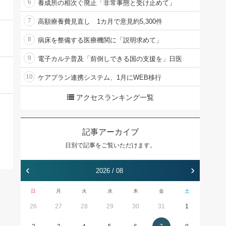
6
養成所の相次ぐ廃止「非常事態と受け止めて」
7
高額療養費見直し 1カ月で意見約5,300件
8
病床を整備する医療機関に「説明求めて」
9
電子カルテ普及「前倒しできる国の支援を」日医
10
ケアプラン連携システム、1月にWEB移行
アクセスランキング一覧
記事アーカイブ
日別で記事をご覧いただけます。
‹
›
2026 / 08
日
月
火
水
木
金
土
26
27
28
29
30
31
1