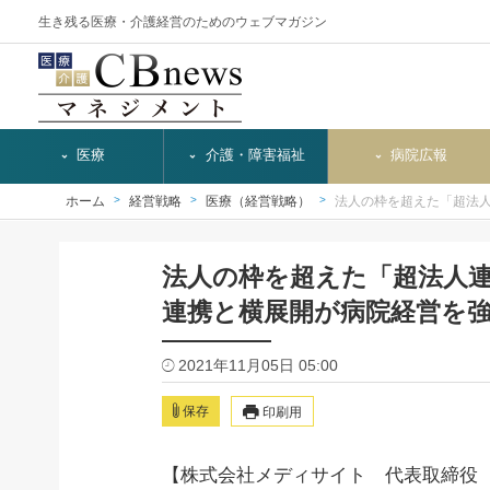
生き残る医療・介護経営のためのウェブマガジン
医療
介護・障害福祉
病院広報
ホーム
経営戦略
医療（経営戦略）
法人の枠を超えた「超法
法人の枠を超えた「超法人
連携と横展開が病院経営を強
2021年11月05日 05:00
保存
印刷用
【株式会社メディサイト 代表取締役