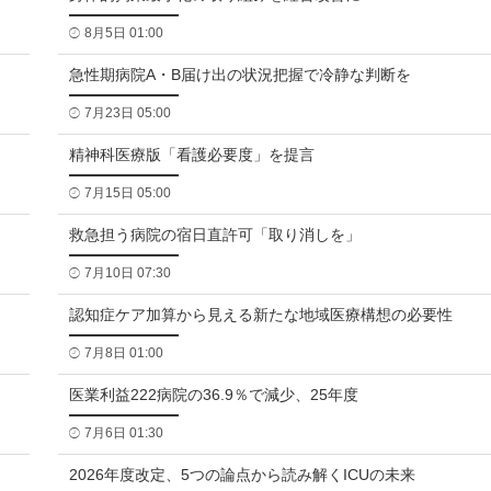
8月5日 01:00
急性期病院A・B届け出の状況把握で冷静な判断を
7月23日 05:00
精神科医療版「看護必要度」を提言
7月15日 05:00
救急担う病院の宿日直許可「取り消しを」
7月10日 07:30
認知症ケア加算から見える新たな地域医療構想の必要性
7月8日 01:00
医業利益222病院の36.9％で減少、25年度
7月6日 01:30
2026年度改定、5つの論点から読み解くICUの未来