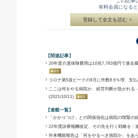
この記事
有料会員になると
登録して全文を読む
【関連記事】
20年度介護保険費用は10兆7,783億円で過去最高
経営
コロナ第5波ピークの8月に件数8.9％増、支払基金
ここは何をやる病院か、経営判断が急がれる 
(2021/10/11)
経営
【連載一覧】
「かかりつけ」との関係強化は病院の喫緊の経
22年度診療報酬改定、その先を行く戦略を -
外来機能報告は「何をやるべき病院か」をあら