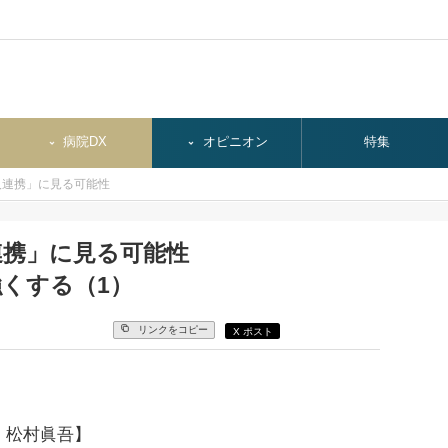
病院DX
オピニオン
特集
人連携」に見る可能性
連携」に見る可能性
くする（1）
リンクをコピー
X ポスト
 松村眞吾】