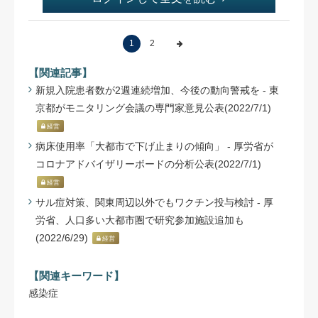
1
2
【関連記事】
新規入院患者数が2週連続増加、今後の動向警戒を - 東
京都がモニタリング会議の専門家意見公表(2022/7/1)
経営
病床使用率「大都市で下げ止まりの傾向」 - 厚労省が
コロナアドバイザリーボードの分析公表(2022/7/1)
経営
サル痘対策、関東周辺以外でもワクチン投与検討 - 厚
労省、人口多い大都市圏で研究参加施設追加も
(2022/6/29)
経営
【関連キーワード】
感染症