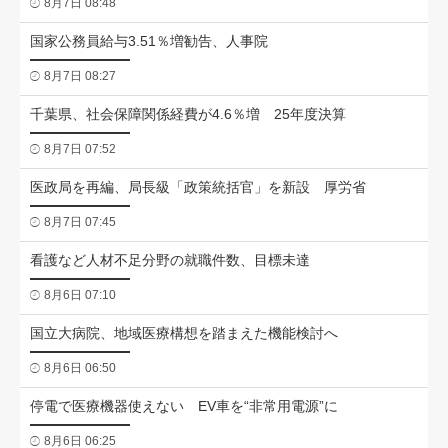
8月7日 08:48
国家公務員給与3.51％増勧告、人事院
8月7日 08:27
千葉県、社会保障関係経費が4.6％増 25年度決算
8月7日 07:52
医政局を再編、局長級「政策統括官」を新設 厚労省
8月7日 07:45
看護など人材不足分野の就職件数、目標未達
8月6日 07:10
国立大病院、地域医療構想を踏まえた機能検討へ
8月6日 06:50
停電で医療機器使えない EV車を“非常用電源”に
8月6日 06:25