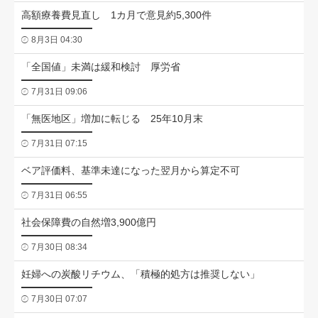
高額療養費見直し 1カ月で意見約5,300件
8月3日 04:30
「全国値」未満は緩和検討 厚労省
7月31日 09:06
「無医地区」増加に転じる 25年10月末
7月31日 07:15
ベア評価料、基準未達になった翌月から算定不可
7月31日 06:55
社会保障費の自然増3,900億円
7月30日 08:34
妊婦への炭酸リチウム、「積極的処方は推奨しない」
7月30日 07:07