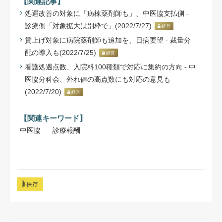
【関連記事】
処遇改善の対象に「病棟薬剤師も」、中医協支払側 -
診療側「対象拡大は別枠で」(2022/7/27)
経営
賃上げ対象に病院薬剤師も追加を、日病要望 - 裁量分
配の導入も(2022/7/25)
経営
看護処遇点数、入院料100種類で対応に集約の方向 - 中
医協分科会、外れ値の高点数にも対応の意見も
(2022/7/20)
経営
【関連キーワード】
中医協
診療報酬
保存