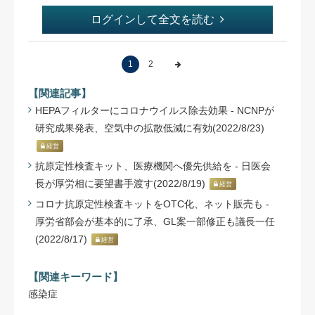
ログインして全文を読む
1
2
【関連記事】
HEPAフィルターにコロナウイルス除去効果 - NCNPが
研究成果発表、空気中の拡散低減に有効(2022/8/23)
経営
抗原定性検査キット、医療機関へ優先供給を - 日医会
長が厚労相に要望書手渡す(2022/8/19)
経営
コロナ抗原定性検査キットをOTC化、ネット販売も -
厚労省部会が基本的に了承、GL案一部修正も議長一任
(2022/8/17)
経営
【関連キーワード】
感染症