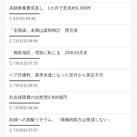
高額療養費見直し 1カ月で意見約5,300件
8月3日 04:30
「全国値」未満は緩和検討 厚労省
7月31日 09:06
「無医地区」増加に転じる 25年10月末
7月31日 07:15
ベア評価料、基準未達になった翌月から算定不可
7月31日 06:55
社会保障費の自然増3,900億円
7月30日 08:34
妊婦への炭酸リチウム、「積極的処方は推奨しない」
7月30日 07:07