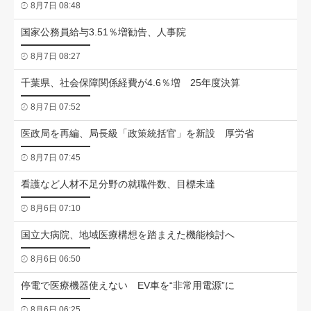
8月7日 08:48
国家公務員給与3.51％増勧告、人事院
8月7日 08:27
千葉県、社会保障関係経費が4.6％増 25年度決算
8月7日 07:52
医政局を再編、局長級「政策統括官」を新設 厚労省
8月7日 07:45
看護など人材不足分野の就職件数、目標未達
8月6日 07:10
国立大病院、地域医療構想を踏まえた機能検討へ
8月6日 06:50
停電で医療機器使えない EV車を“非常用電源”に
8月6日 06:25