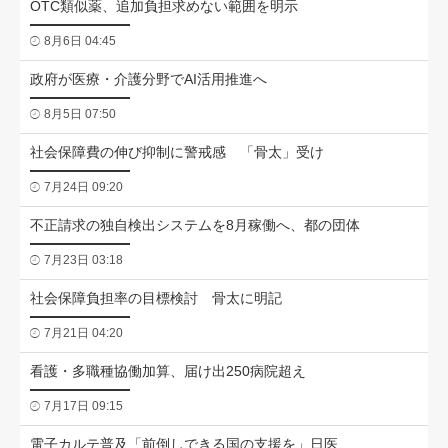
OTC類似薬、追加負担求めない範囲を明示
8月6日 04:45
政府が医療・介護分野でAI活用推進へ
8月5日 07:50
社会保障費の伸び抑制に警戒感 「骨太」受け
7月24日 09:20
不正請求の独自検出システムを8月稼働へ、都の団体
7月23日 03:18
社会保障負担率の目標検討 骨太に明記
7月21日 04:20
看護・多職種協働加算、届け出250病院超え
7月17日 09:15
電子カルテ普及「前倒しできる国の支援を」日医