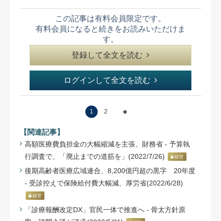
この記事は有料会員限定です。
有料会員になると続きをお読みいただけま
す。
登録して全文を読む
ログインして全文を読む
1
2
【関連記事】
高額医療費負担金の大幅縮減を主張、財務省 - 予算執
行調査で、「廃止までの道筋を」(2022/7/26)
経営
後期高齢者医療広域連合、8,200億円超の黒字 20年度
- 受診控えで保険給付費大幅減、厚労省(2022/6/28)
経営
「診療報酬改定DX」官民一体で推進へ - 骨太方針原