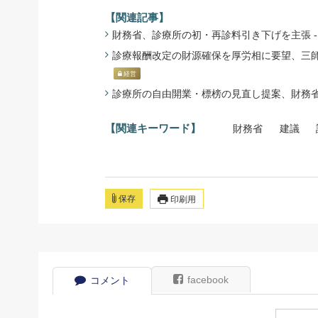
【関連記事】
財務省、診療所の初・再診料引き下げを主張 - 報
診療報酬改定の財源確保を厚労相に要望、三師会 -
経営
診療所の自由開業・標榜の見直し提案、財務省 - 
【関連キーワード】
財務省
建議
保存
印刷用
facebook
コメント