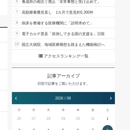
6
養成所の相次ぐ廃止「非常事態と受け止めて」
7
高額療養費見直し 1カ月で意見約5,300件
8
病床を整備する医療機関に「説明求めて」
9
電子カルテ普及「前倒しできる国の支援を」日医
10
国立大病院、地域医療構想を踏まえた機能検討へ
アクセスランキング一覧
記事アーカイブ
日別で記事をご覧いただけます。
‹
›
2026 / 08
日
月
火
水
木
金
土
26
27
28
29
30
31
1