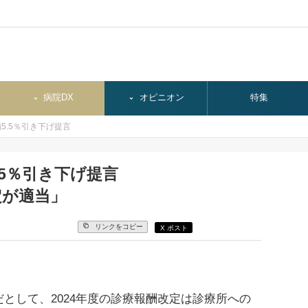
病院DX
オピニオン
特集
5.5％引き下げ提言
.5％引き下げ提言
定が適当」
リンクをコピー
X ポスト
して、2024年度の診療報酬改定は診療所への