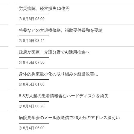
労災病院、経常損失13億円
8月6日 03:00
特養などの大規模修繕、補助要件緩和を要請
8月5日 08:44
政府が医療・介護分野でAI活用推進へ
8月5日 07:50
身体的拘束最小化の取り組みを経営改善に
8月5日 01:00
8.3万人超の患者情報含むハードディスクを紛失
8月4日 08:28
病院見学会のメール誤送信で26人分のアドレス漏えい
8月4日 06:00