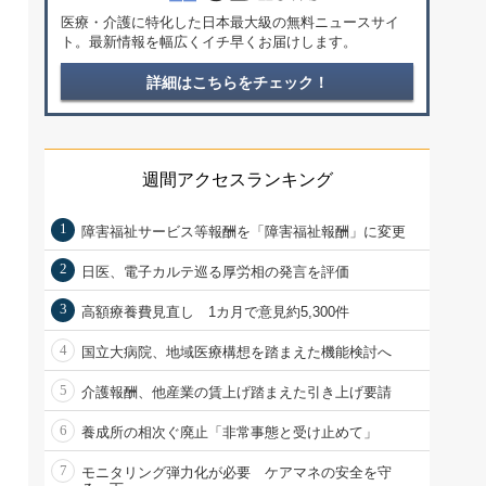
医療・介護に特化した日本最大級の無料ニュースサイ
ト。最新情報を幅広くイチ早くお届けします。
詳細はこちらをチェック！
週間アクセスランキング
1
障害福祉サービス等報酬を「障害福祉報酬」に変更
2
日医、電子カルテ巡る厚労相の発言を評価
3
高額療養費見直し 1カ月で意見約5,300件
4
国立大病院、地域医療構想を踏まえた機能検討へ
5
介護報酬、他産業の賃上げ踏まえた引き上げ要請
6
養成所の相次ぐ廃止「非常事態と受け止めて」
7
モニタリング弾力化が必要 ケアマネの安全を守