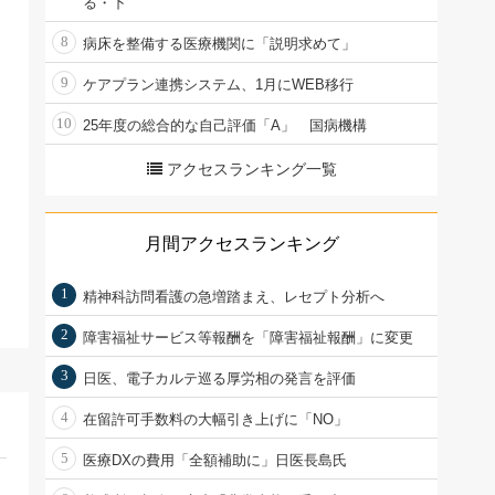
る・下
8
病床を整備する医療機関に「説明求めて」
9
ケアプラン連携システム、1月にWEB移行
10
25年度の総合的な自己評価「A」 国病機構
アクセスランキング一覧
月間アクセスランキング
1
精神科訪問看護の急増踏まえ、レセプト分析へ
2
障害福祉サービス等報酬を「障害福祉報酬」に変更
3
日医、電子カルテ巡る厚労相の発言を評価
4
在留許可手数料の大幅引き上げに「NO」
5
医療DXの費用「全額補助に」日医長島氏