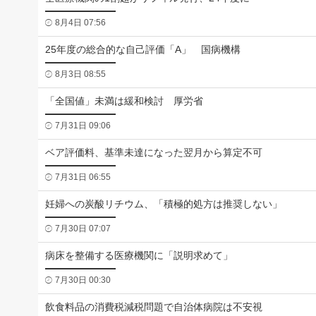
8月4日 07:56
25年度の総合的な自己評価「A」 国病機構
8月3日 08:55
「全国値」未満は緩和検討 厚労省
7月31日 09:06
ベア評価料、基準未達になった翌月から算定不可
7月31日 06:55
妊婦への炭酸リチウム、「積極的処方は推奨しない」
7月30日 07:07
病床を整備する医療機関に「説明求めて」
7月30日 00:30
飲食料品の消費税減税問題で自治体病院は不安視