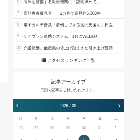
6
病床を整備する医療機関に「説明求めて」
7
高額療養費見直し 1カ月で意見約5,300件
8
電子カルテ普及「前倒しできる国の支援を」日医
9
ケアプラン連携システム、1月にWEB移行
10
介護報酬、他産業の賃上げ踏まえた引き上げ要請
アクセスランキング一覧
記事アーカイブ
日別で記事をご覧いただけます。
‹
›
2026 / 08
日
月
火
水
木
金
土
26
27
28
29
30
31
1