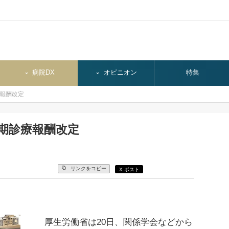
病院DX
オピニオン
特集
療報酬改定
次期診療報酬改定
リンクをコピー
X ポスト
厚生労働省は20日、関係学会などから