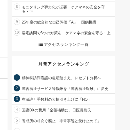
8
モニタリング弾力化が必要 ケアマネの安全を守
る・下
9
25年度の総合的な自己評価「A」 国病機構
10
居宅訪問で3つの対策を ケアマネの安全を守る・上
アクセスランキング一覧
月間アクセスランキング
1
精神科訪問看護の急増踏まえ、レセプト分析へ
2
障害福祉サービス等報酬を「障害福祉報酬」に変更
3
在留許可手数料の大幅引き上げに「NO」
4
医療DXの費用「全額補助に」日医長島氏
5
養成所の相次ぐ廃止「非常事態と受け止めて」