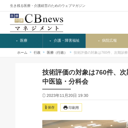
生き残る医療・介護経営のためのウェブマガジン
医療
介護・障害福祉
病院広報
ホーム
行政
医療（行政）
技術評価の対象は760件、次期診
技術評価の対象は760件、
中医協・分科会
2023年11月20日 19:30
保存
印刷用