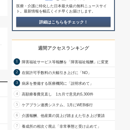
医療・介護に特化した日本最大級の無料ニュースサイ
ト。最新情報を幅広くイチ早くお届けします。
詳細はこちらをチェック！
週間アクセスランキング
1
障害福祉サービス等報酬を「障害福祉報酬」に変更
2
在留許可手数料の大幅引き上げに「NO」
3
病床を整備する医療機関に「説明求めて」
4
高額療養費見直し 1カ月で意見約5,300件
5
ケアプラン連携システム、1月にWEB移行
6
介護報酬、他産業の賃上げ踏まえた引き上げ要請
7
養成所の相次ぐ廃止「非常事態と受け止めて」