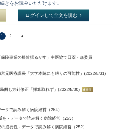
続きをお読みいただけます。
ログインして全文を読む
1
2
 「保険事業の根幹揺るがす」中医協で日薬・森委員
元医療課長「大学本院にも縛りの可能性」(2022/5/31)
側も方針修正「採算取れず」(2022/5/30)
経営
データで読み解く病院経営（254）
を - データで読み解く病院経営（253）
必要性 - データで読み解く病院経営（252）