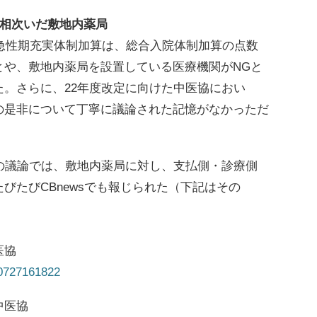
の相次いだ敷地内薬局
急性期充実体制加算は、総合入院体制加算の点数
とや、敷地内薬局を設置している医療機関がNGと
。さらに、22年度改定に向けた中医協におい
の是非について丁寧に議論された記憶がなかっただ
の議論では、敷地内薬局に対し、支払側・診療側
びたびCBnewsでも報じられた（下記はその
医協
30727161822
中医協