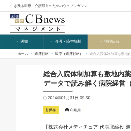
生き残る医療・介護経営のためのウェブマガジン
医療
介護・障害福祉
病院広報
ホーム
経営戦略
医療（経営戦略）
総合入院体制加算も敷地内
総合入院体制加算も敷地内薬
データで読み解く病院経営（
2024年01月31日 09:30
保存
印刷用
【株式会社メディチュア 代表取締役 