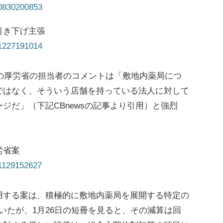
30830200853
引き下げ主張
31227191014
の厚労省の担当者のコメントは「敷地内薬局につ
ではなく、そういう店舗を持っている法人に対して
ジだ」（下記CBnewsの記事より引用）と強烈
労省案
31129152627
用する案は、積極的に敷地内薬局を展開する特定の
ていたが、1月26日の短冊を見ると、その減算は回