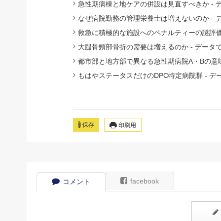
急性期病棟と地ケアの併設は見直すべきか - 
なぜ病院勤務の管理栄養士は増えないのか - 
救急に積極的な施設へのペナルティーの謎評価 
大腿骨頸部骨折の需要は増えるのか - データ
都市部と地方部で異なる急性期病院A・Bの意味
もはやステータスだけのDPC特定病院群 - デ
保存
印刷用
facebook
コメント