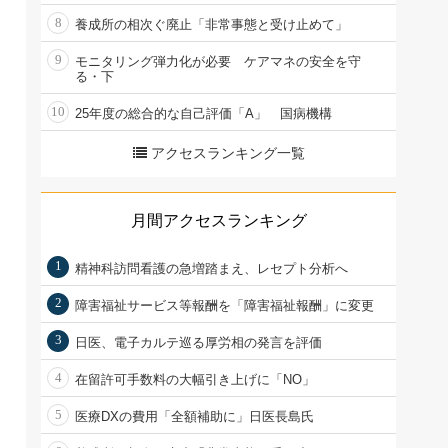
8
養成所の相次ぐ廃止「非常事態と受け止めて」
9
モニタリング弾力化が必要 ケアマネの安全を守
る・下
10
25年度の総合的な自己評価「A」 国病機構
アクセスランキング一覧
月間アクセスランキング
1
精神科訪問看護の急増踏まえ、レセプト分析へ
2
障害福祉サービス等報酬を「障害福祉報酬」に変更
3
日医、電子カルテ巡る厚労相の発言を評価
4
在留許可手数料の大幅引き上げに「NO」
5
医療DXの費用「全額補助に」日医長島氏