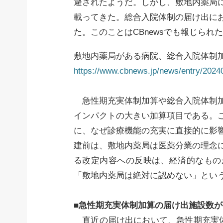
避されたようだ。しかし、敷地内薬局
載ってきた。総合入院体制の届け出に
た。このことはCBnewsでも報じられ
敷地内薬局がある病院、総合入院体制
https://www.cbnews.jp/news/entry/202
急性期充実体制加算や総合入院体制加
インパクトの大きい加算項目である。
に、なぜ診療機能の充実に直接的に影
建前は、敷地内薬局は医薬分業の理念
る改定内容への反映は、経済的なもの
「敷地内薬局は絶対に認めない」とい
■急性期充実体制加算の届け出施設数
直近の届け出において、急性期充実体