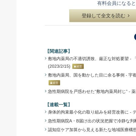
有料会員になると
登録して全文を読む
【関連記事】
敷地内薬局の不適切誘致、厳正な対処要望 -
(2023/2/15)
経営
敷地内薬局、国を動かした目に余る事例 - 宇都宮
経営
急性期病院を戸惑わせた“敷地内薬局封じ” - 薬局
【連載一覧】
身体的拘束最小化の取り組みを経営改善に - 
急性期病院A・B届け出の状況把握で冷静な判断
認知症ケア加算から見える新たな地域医療構想の