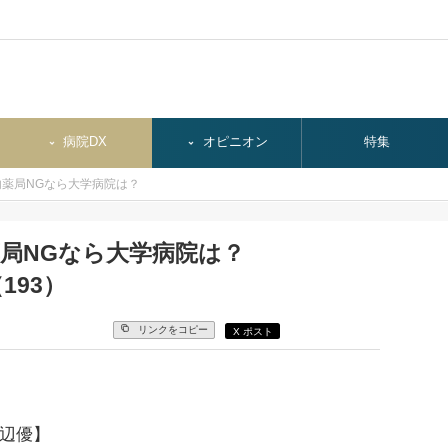
病院DX
オピニオン
特集
薬局NGなら大学病院は？
局NGなら大学病院は？
193）
リンクをコピー
X ポスト
渡辺優】