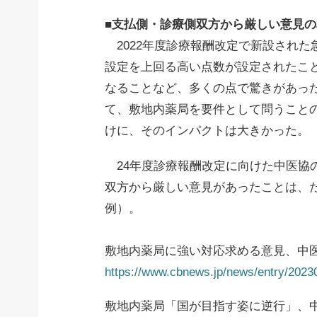
■支払側・診療側双方から厳しい意見
2022年度診療報酬改定で新設された
設定を上回る高い点数が設定されたこ
なることなど、多くの点で驚きがあった
て、敷地内薬局を要件として問うこと
けに、そのインパクトは大きかった。
24年度診療報酬改定に向けた中医協
双方から厳しい意見があったことは、た
例）。
敷地内薬局に強い対応求める意見、中
https://www.cbnews.jp/news/entry/202
敷地内薬局「国が目指す姿に逆行」、