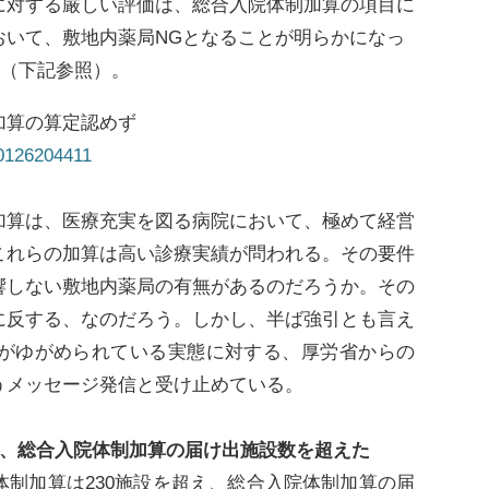
に対する厳しい評価は、総合入院体制加算の項目に
おいて、敷地内薬局NGとなることが明らかになっ
た（下記参照）。
加算の算定認めず
40126204411
算は、医療充実を図る病院において、極めて経営
これらの加算は高い診療実績が問われる。その要件
響しない敷地内薬局の有無があるのだろうか。その
に反する、なのだろう。しかし、半ば強引とも言え
がゆがめられている実態に対する、厚労省からの
うメッセージ発信と受け止めている。
が、総合入院体制加算の届け出施設数を超えた
制加算は230施設を超え、総合入院体制加算の届