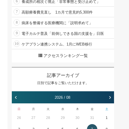
6
養成所の相次ぐ廃止「非常事態と受け止めて」
7
高額療養費見直し 1カ月で意見約5,300件
8
病床を整備する医療機関に「説明求めて」
9
電子カルテ普及「前倒しできる国の支援を」日医
10
ケアプラン連携システム、1月にWEB移行
アクセスランキング一覧
記事アーカイブ
日別で記事をご覧いただけます。
‹
›
2026 / 08
日
月
火
水
木
金
土
26
27
28
29
30
31
1