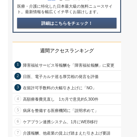
医療・介護に特化した日本最大級の無料ニュースサイ
ト。最新情報を幅広くイチ早くお届けします。
詳細はこちらをチェック！
週間アクセスランキング
1
障害福祉サービス等報酬を「障害福祉報酬」に変更
2
日医、電子カルテ巡る厚労相の発言を評価
3
在留許可手数料の大幅引き上げに「NO」
4
高額療養費見直し 1カ月で意見約5,300件
5
病床を整備する医療機関に「説明求めて」
6
ケアプラン連携システム、1月にWEB移行
7
介護報酬、他産業の賃上げ踏まえた引き上げ要請