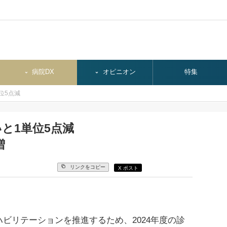
病院DX
オピニオン
特集
位5点減
と1単位5点減
増
リンクをコピー
X ポスト
リテーションを推進するため、2024年度の診