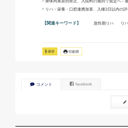
身体拘束原則禁止、入院料の通則で規定へ - 最小
リハ・栄養・口腔連携加算、入棟2日以内の評価必須
【関連キーワード】
急性期リハ
リ
保存
印刷用
facebook
コメント