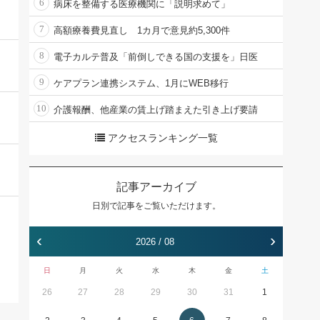
6
病床を整備する医療機関に「説明求めて」
7
高額療養費見直し 1カ月で意見約5,300件
8
電子カルテ普及「前倒しできる国の支援を」日医
9
ケアプラン連携システム、1月にWEB移行
10
介護報酬、他産業の賃上げ踏まえた引き上げ要請
アクセスランキング一覧
記事アーカイブ
日別で記事をご覧いただけます。
‹
›
2026 / 08
日
月
火
水
木
金
土
26
27
28
29
30
31
1