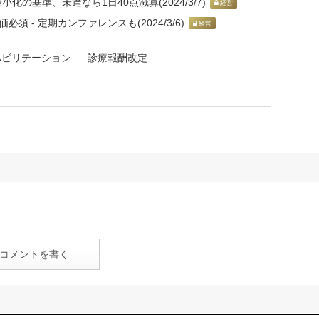
化の基準、未達なら1日40点減算(2024/3/7)
経営
 - 定期カンファレンスも(2024/3/6)
経営
ハビリテーション
診療報酬改定
コメントを書く