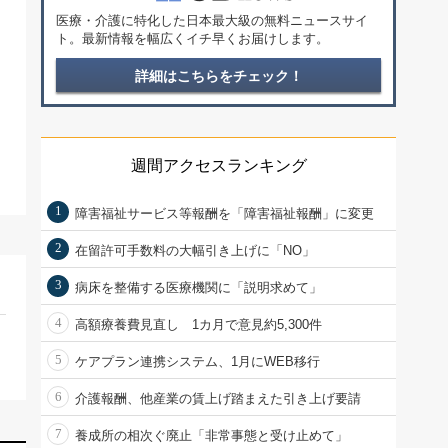
医療・介護に特化した日本最大級の無料ニュースサイ
ト。最新情報を幅広くイチ早くお届けします。
詳細はこちらをチェック！
週間アクセスランキング
1
障害福祉サービス等報酬を「障害福祉報酬」に変更
2
在留許可手数料の大幅引き上げに「NO」
3
病床を整備する医療機関に「説明求めて」
4
高額療養費見直し 1カ月で意見約5,300件
5
ケアプラン連携システム、1月にWEB移行
6
介護報酬、他産業の賃上げ踏まえた引き上げ要請
7
養成所の相次ぐ廃止「非常事態と受け止めて」