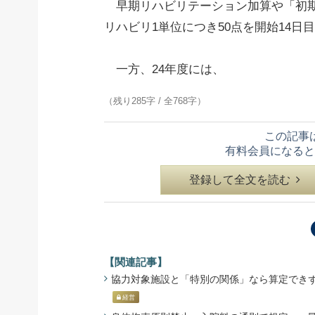
早期リハビリテーション加算や「初期
リハビリ1単位につき50点を
開始
14日
一方、24年度には、
（残り285字 / 全768字）
この記事
有料会員になると
登録して全文を読む
【関連記事】
協力対象施設と「特別の関係」なら算定できず - 
経営