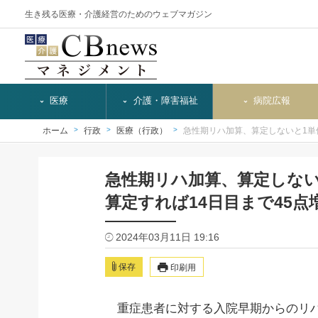
生き残る医療・介護経営のためのウェブマガジン
医療
介護・障害福祉
病院広報
ホーム
行政
医療（行政）
急性期リハ加算、算定しないと1単
急性期リハ加算、算定しない
算定すれば14日目まで45点
2024年03月11日 19:16
保存
印刷用
重症患者に対する入院早期からのリハビ