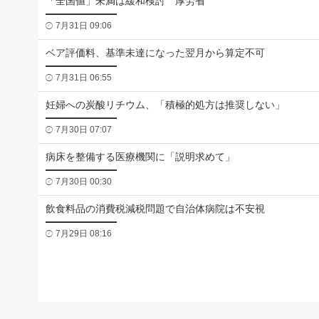
「全国値」未満は緩和検討 厚労省
7月31日 09:06
ベア評価料、基準未達になった翌月から算定不可
7月31日 06:55
妊婦への炭酸リチウム、「積極的処方は推奨しない」
7月30日 07:07
病床を整備する医療機関に「説明求めて」
7月30日 00:30
飲食料品の消費税減税問題で自治体病院は不安視
7月29日 08:16