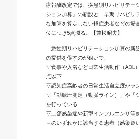
療報酬改定では、疾患別リハビリテー
ション加算」の新設と「早期リハビリ
な加算を算定しない軽症患者などの場合
位につき5点減る。【兼松昭夫】
急性期リハビリテーション加算の新設
の提供を促すのが狙いで、
▽食事や入浴など日常生活動作（ADL）
点以下
▽認知症高齢者の日常生活自立度がラ
▽「動脈圧測定（動脈ライン）」や「
を行っている
▽二類感染症や新型インフルエンザ等
－のいずれかに該当する患者（感染疑