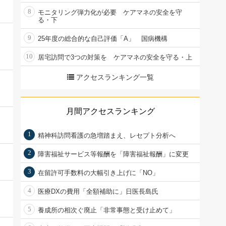
8
モニタリング弾力化が必要 ケアマネの安全を守
る・下
9
25年度の総合的な自己評価「A」 国病機構
10
居宅訪問で3つの対策を ケアマネの安全を守る・上
アクセスランキング一覧
月間アクセスランキング
1
精神科訪問看護の急増踏まえ、レセプト分析へ
2
障害福祉サービス等報酬を「障害福祉報酬」に変更
3
在留許可手数料の大幅引き上げに「NO」
4
医療DXの費用「全額補助に」日医長島氏
5
養成所の相次ぐ廃止「非常事態と受け止めて」