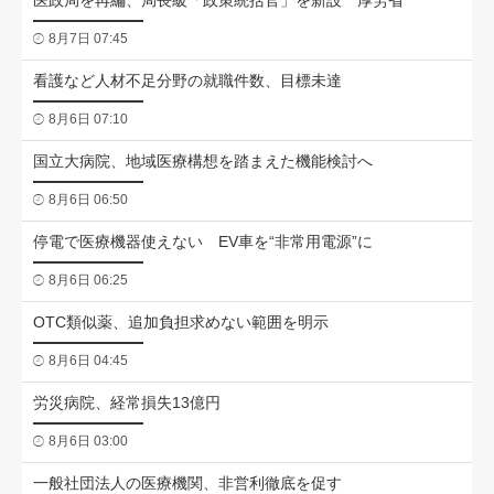
医政局を再編、局長級「政策統括官」を新設 厚労省
8月7日 07:45
看護など人材不足分野の就職件数、目標未達
8月6日 07:10
国立大病院、地域医療構想を踏まえた機能検討へ
8月6日 06:50
停電で医療機器使えない EV車を“非常用電源”に
8月6日 06:25
OTC類似薬、追加負担求めない範囲を明示
8月6日 04:45
労災病院、経常損失13億円
8月6日 03:00
一般社団法人の医療機関、非営利徹底を促す