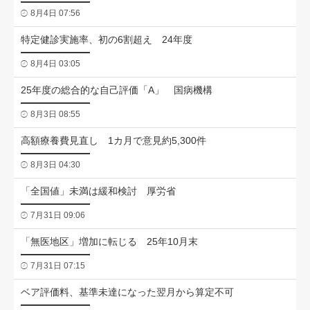
8月4日 07:56
特定健診実施率、初の6割超え 24年度
8月4日 03:05
25年度の総合的な自己評価「A」 国病機構
8月3日 08:55
高額療養費見直し 1カ月で意見約5,300件
8月3日 04:30
「全国値」未満は緩和検討 厚労省
7月31日 09:06
「無医地区」増加に転じる 25年10月末
7月31日 07:15
ベア評価料、基準未達になった翌月から算定不可