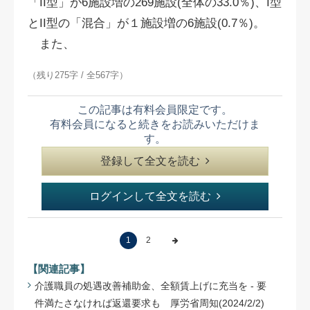
「II型」が6施設増の269施設(全体の33.0％)、I型
とII型の「混合」が１施設増の6施設(0.7％)。
また、
（残り275字 / 全567字）
この記事は有料会員限定です。
有料会員になると続きをお読みいただけま
す。
登録して全文を読む
ログインして全文を読む
1
2
【関連記事】
介護職員の処遇改善補助金、全額賃上げに充当を - 要
件満たさなければ返還要求も 厚労省周知(2024/2/2)