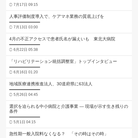
7月17日 09:15
人事評価制度導入で、ケアマネ業務の質底上げを
7月13日 03:00
4月の不正アクセスで患者氏名が漏えいも 東北大病院
6月22日 05:38
「リハビリテーション統括調整室」トップインタビュー
6月16日 01:20
地域医療連携推進法人、30道府県に63法人
5月26日 04:45
選択を迫られる中小病院と介護事業 ― 現場が示す生き残りの
条件
5月1日 04:15
急性期一般入院料なくなる？ 「その時はその時」