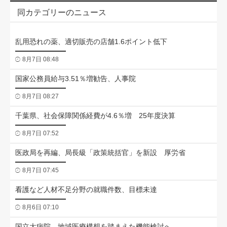
同カテゴリーのニュース
乱用恐れの薬、適切販売の店舗1.6ポイント低下
8月7日 08:48
国家公務員給与3.51％増勧告、人事院
8月7日 08:27
千葉県、社会保障関係経費が4.6％増 25年度決算
8月7日 07:52
医政局を再編、局長級「政策統括官」を新設 厚労省
8月7日 07:45
看護など人材不足分野の就職件数、目標未達
8月6日 07:10
国立大病院、地域医療構想を踏まえた機能検討へ