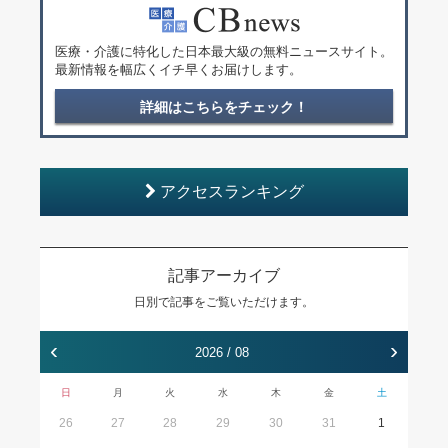
医療・介護に特化した日本最大級の無料ニュースサイト。
最新情報を幅広くイチ早くお届けします。
詳細はこちらをチェック！
アクセスランキング
記事アーカイブ
日別で記事をご覧いただけます。
‹
›
2026 / 08
日
月
火
水
木
金
土
26
27
28
29
30
31
1