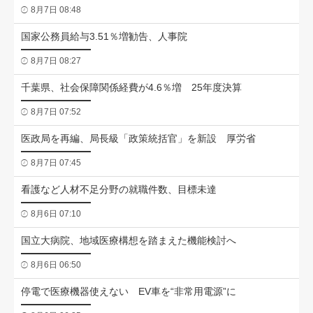
8月7日 08:48
国家公務員給与3.51％増勧告、人事院
8月7日 08:27
千葉県、社会保障関係経費が4.6％増 25年度決算
8月7日 07:52
医政局を再編、局長級「政策統括官」を新設 厚労省
8月7日 07:45
看護など人材不足分野の就職件数、目標未達
8月6日 07:10
国立大病院、地域医療構想を踏まえた機能検討へ
8月6日 06:50
停電で医療機器使えない EV車を“非常用電源”に