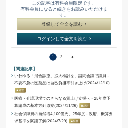
この記事は有料会員限定です。
有料会員になると続きをお読みいただけま
す。
登録して全文を読む
ログインして全文を読む
1
2
【関連記事】
いわゆる「混合診療」拡大検討を、諮問会議で議員 -
不要不急の医薬品は自己負担率引き上げ(2024/12/10)
経営
医療・介護現場でのさらなる賃上げ支援へ - 25年度予
算編成の基本方針原案(2024/11/26)
経営
社会保障費の自然増4,100億円、25年度 - 政府、概算要
求基準を閣議了解(2024/7/29)
経営