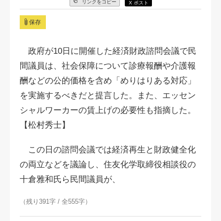
リンクをコピー
X ポスト
保存
政府が10日に開催した経済財政諮問会議で民
間議員は、社会保障について診療報酬や介護報
酬などの公的価格を含め「めりはりある対応」
を実施するべきだと提言した。また、エッセン
シャルワーカーの賃上げの必要性も指摘した。
【松村秀士】
この日の諮問会議では経済再生と財政健全化
の両立などを議論し、住友化学取締役相談役の
十倉雅和氏ら民間議員が、
（残り391字 / 全555字）