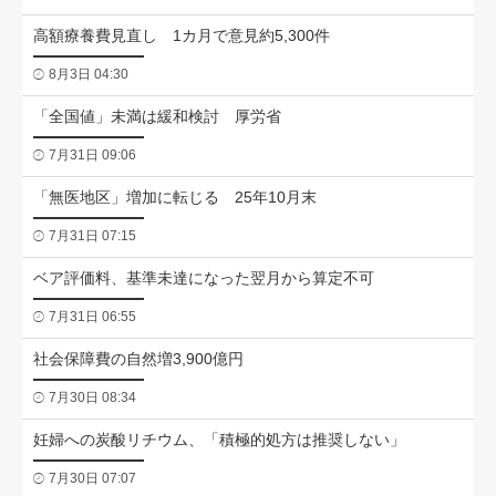
高額療養費見直し 1カ月で意見約5,300件
8月3日 04:30
「全国値」未満は緩和検討 厚労省
7月31日 09:06
「無医地区」増加に転じる 25年10月末
7月31日 07:15
ベア評価料、基準未達になった翌月から算定不可
7月31日 06:55
社会保障費の自然増3,900億円
7月30日 08:34
妊婦への炭酸リチウム、「積極的処方は推奨しない」
7月30日 07:07