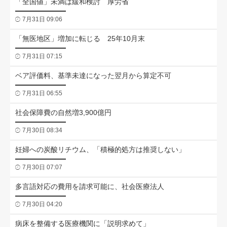
「全国値」未満は緩和検討 厚労省
7月31日 09:06
「無医地区」増加に転じる 25年10月末
7月31日 07:15
ベア評価料、基準未達になった翌月から算定不可
7月31日 06:55
社会保障費の自然増3,900億円
7月30日 08:34
妊婦への炭酸リチウム、「積極的処方は推奨しない」
7月30日 07:07
多言語対応の費用を請求可能に、社会医療法人
7月30日 04:20
病床を整備する医療機関に「説明求めて」