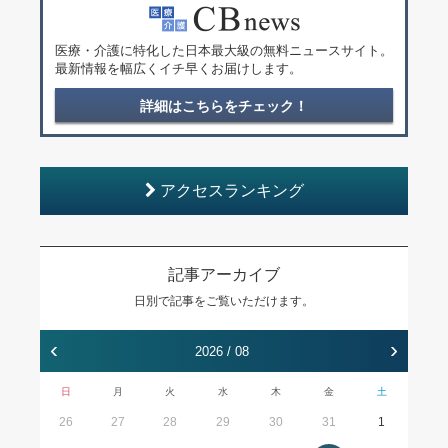
医療・介護に特化した日本最大級の無料ニュースサイト。
最新情報を幅広くイチ早くお届けします。
詳細はこちらをチェック！
アクセスランキング
記事アーカイブ
日別で記事をご覧いただけます。
‹
›
2026 / 08
日
月
火
水
木
金
土
26
27
28
29
30
31
1