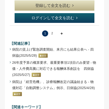
登録して全文を読む
ログインして全文を読む
1
2
【関連記事】
病院の賃上げ緊急調査開始、来月にも結果公表へ - 四
病協(2025/5/28)
経営
26年度予算の概算要求、最重要事項1項目のみ要望 - 物
価・人件費高騰に対応できる報酬体系創設を 四病協
(2025/5/27)
経営
病院は「経営危機」、診療報酬改定の議論始まる - 物
価対応「自動調整システム」例示、日病協(2025/4/28)
経営
【関連キーワード】