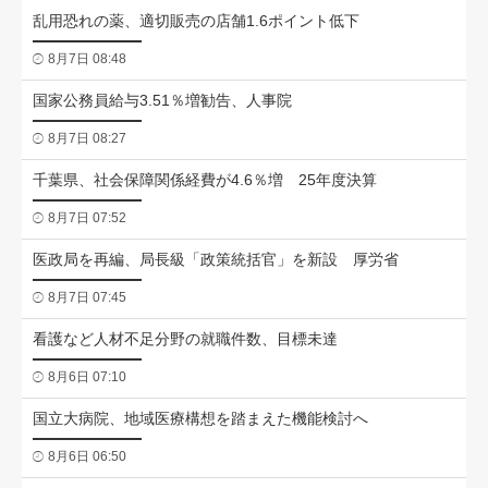
乱用恐れの薬、適切販売の店舗1.6ポイント低下
8月7日 08:48
国家公務員給与3.51％増勧告、人事院
8月7日 08:27
千葉県、社会保障関係経費が4.6％増 25年度決算
8月7日 07:52
医政局を再編、局長級「政策統括官」を新設 厚労省
8月7日 07:45
看護など人材不足分野の就職件数、目標未達
8月6日 07:10
国立大病院、地域医療構想を踏まえた機能検討へ
8月6日 06:50