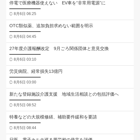
停電で医療機器使えない EV車を“非常用電源”に
8月6日 06:25
OTC類似薬、追加負担求めない範囲を明示
8月6日 04:45
27年度介護報酬改定 9月ごろ関係団体と意見交換
8月6日 03:10
労災病院、経常損失13億円
8月6日 03:00
新たな登録施設介護支援 地域生活相談との包括評価へ
8月5日 08:52
特養などの大規模修繕、補助要件緩和を要請
8月5日 08:44
日医、電子カルテ巡る厚労相の発言を評価