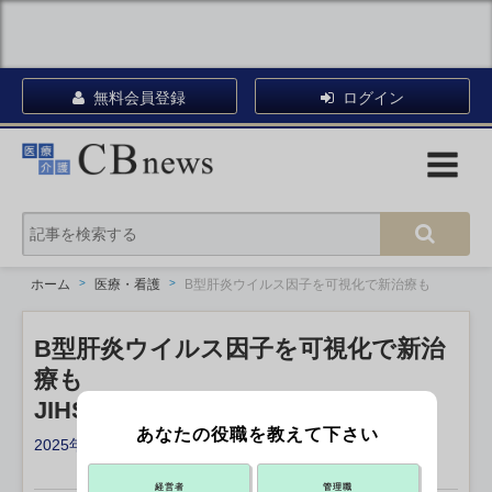
無料会員登録
ログイン
ホーム
医療・看護
B型肝炎ウイルス因子を可視化で新治療も
B型肝炎ウイルス因子を可視化で新治
療も
JIHSなど研究グループ
あなたの役職を教えて下さい
2025年06月12日 13:19
X ポスト
リンクをコピー
経営者
管理職