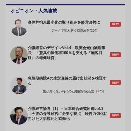
オピニオン・人気連載
身体的拘束最小化の取り組みを経営改善に
NEW
データで読み解く病院経営(254)
介護経営のデザインVol.4－敬英会光山誠理事
長 「驚異の稼働率100％を支える『顧客目
NEW
線』の老健経営」
急性期病院Aの改定直後の届け出状況を検証す
NEW
る
先が見えない時代の戦略的病院経営（273）
介護経営論考（1）－日本総合研究所編vol.1
「今後の介護経営に必要な視点―経営力強化に
NEW
向けた大規模化と協働化―」