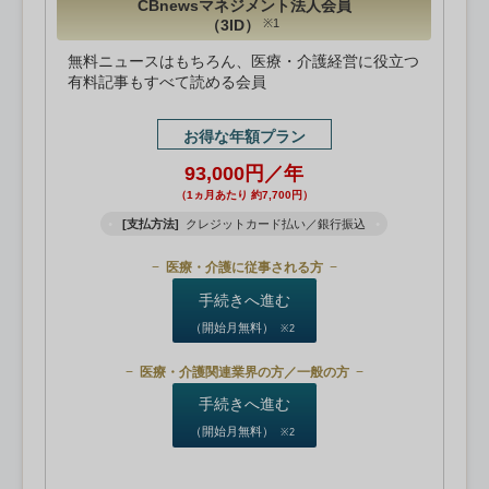
CBnewsマネジメント法人会員
（3ID）
※1
無料ニュースはもちろん、医療・介護経営に役立つ
有料記事もすべて読める会員
お得な年額プラン
93,000円／年
（1ヵ月あたり 約7,700円）
[支払方法]
クレジットカード払い／銀行振込
医療・介護に従事される方
手続きへ進む
（開始月無料）
※2
医療・介護関連業界の方／一般の方
手続きへ進む
（開始月無料）
※2