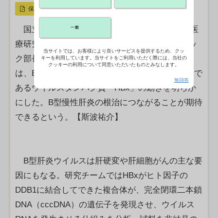
保存
国立健康危機管理研究機構（JIHS）国立国際医
一般
療研究所ウイルス構造機能研究部テニュアトラッ
当サイトでは、お客様により良いサービスを提供するため、クッ
ク部長の町田晋一氏を中心とした研究グループ
キーを利用しています。当サイトをご利用いただく際には、当社の
クッキーの利用について同意いただいたものとみなします。
は、B型肝炎ウイルスの持続感染につながる因子で
無回答
あるウイルスタンパク質「HBx」の動きを明らか
にした。B型慢性肝炎の根治につながることが期待
できるという。【斯波祐介】
B型肝炎ウイルスは肝硬変や肝細胞がんの主な要
因にもなる。研究チームではHBxがヒト因子の
DDB1に結合してできた複合体が、完全閉環二本鎖
DNA（cccDNA）の遺伝子を発現させ、ウイルス