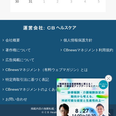
30
31
1
2
3
4
5
会社概要
個人情報保護方針
著作権について
CBnewsマネジメント利用規約
広告掲載について
CBnewsマネジメント（有料ウェブマガジン）とは
特定商取引法に基づく表記
CBnewsマネジメントのよくある質問
お問い合わせ
掲載内容の無断転載・再配布は固く禁じます。
© ＣＢ Healthcare Co., Ltd.