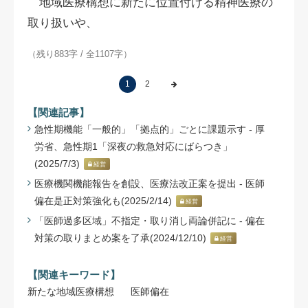
地域医療構想に新たに位置付ける精神医療の
取り扱いや、
（残り883字 / 全1107字）
1
2
【関連記事】
急性期機能「一般的」「拠点的」ごとに課題示す - 厚
労省、急性期1「深夜の救急対応にばらつき」
(2025/7/3)
経営
医療機関機能報告を創設、医療法改正案を提出 - 医師
偏在是正対策強化も(2025/2/14)
経営
「医師過多区域」不指定・取り消し両論併記に - 偏在
対策の取りまとめ案を了承(2024/12/10)
経営
【関連キーワード】
新たな地域医療構想
医師偏在