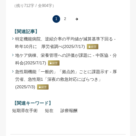
（残り712字 / 全904字）
1
2
【関連記事】
特定機能病院、逆紹介率の平均値が減算基準下回る -
昨年10月に 厚労省調べ(2025/7/17)
経営
地ケア病棟、栄養管理への評価が課題に - 中医協・分
科会(2025/7/17)
経営
急性期機能「一般的」「拠点的」ごとに課題示す - 厚
労省、急性期1「深夜の救急対応にばらつき」
(2025/7/3)
経営
【関連キーワード】
短期滞在手術
短在
診療報酬