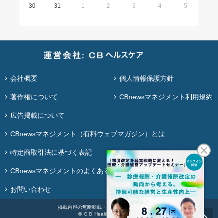
30
31
1
2
3
4
5
会社概要
個人情報保護方針
著作権について
CBnewsマネジメント利用規約
広告掲載について
CBnewsマネジメント（有料ウェブマガジン）とは
特定商取引法に基づく表記
CBnewsマネジメントのよくある質問
お問い合わせ
掲載内容の無断転載・再配布は固く禁じます。
© ＣＢ Healthcare Co., Ltd.