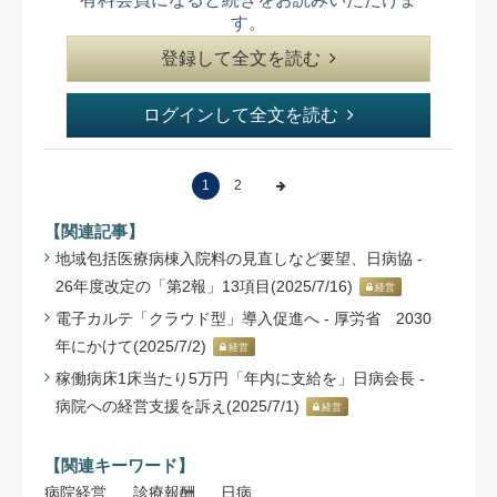
す。
登録して全文を読む
ログインして全文を読む
1
2
【関連記事】
地域包括医療病棟入院料の見直しなど要望、日病協 -
26年度改定の「第2報」13項目(2025/7/16)
経営
電子カルテ「クラウド型」導入促進へ - 厚労省 2030
年にかけて(2025/7/2)
経営
稼働病床1床当たり5万円「年内に支給を」日病会長 -
病院への経営支援を訴え(2025/7/1)
経営
【関連キーワード】
病院経営
診療報酬
日病