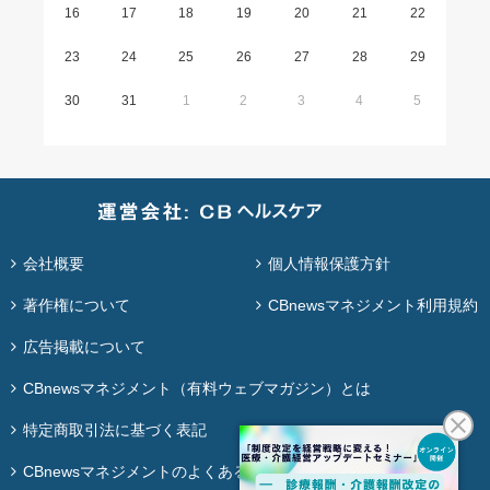
16
17
18
19
20
21
22
23
24
25
26
27
28
29
30
31
1
2
3
4
5
会社概要
個人情報保護方針
著作権について
CBnewsマネジメント利用規約
広告掲載について
CBnewsマネジメント（有料ウェブマガジン）とは
特定商取引法に基づく表記
CBnewsマネジメントのよくある質問