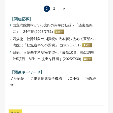
1
2
【関連記事】
国立病院機構が375億円の赤字に転落 - 「過去最悪
に」 24年度(2025/7/31)
経営
四病協、控除対象外消費税の抜本解決改めて要望へ -
病院は「軽減税率での課税」に(2025/7/31)
経営
日病、入院基本料増額要望へ「最低10％」軸に調整 -
計5項目 8月中の提出を目指す(2025/7/30)
経営
【関連キーワード】
労災病院
労働者健康安全機構
JOHAS
病院経
営