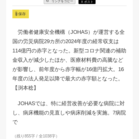
リンクをコピー
X ポスト
保存
労働者健康安全機構（JOHAS）が運営する全
国の労災病院29カ所の2024年度の経常収支は
114億円の赤字となった。新型コロナ関連の補助
金収入が減少したほか、医療材料費の高騰など
が影響し、前年度から赤字幅が16億円拡大。16
年度の法人発足以降で最大の赤字額となった。
【渕本稔】
JOHASでは、特に経営改善が必要な病院に対
し、病床機能の見直しや病床削減を実施。7病院
で
（残り855字 / 全1038字）