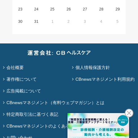
23
24
25
26
27
28
29
30
31
1
2
3
4
5
会社概要
個人情報保護方針
著作権について
CBnewsマネジメント利用規約
広告掲載について
CBnewsマネジメント（有料ウェブマガジン）とは
特定商取引法に基づく表記
CBnewsマネジメントのよくある質問
お問い合わせ