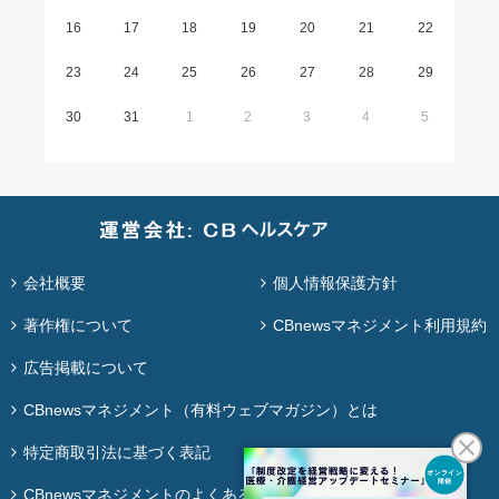
16
17
18
19
20
21
22
23
24
25
26
27
28
29
30
31
1
2
3
4
5
会社概要
個人情報保護方針
著作権について
CBnewsマネジメント利用規約
広告掲載について
CBnewsマネジメント（有料ウェブマガジン）とは
特定商取引法に基づく表記
CBnewsマネジメントのよくある質問