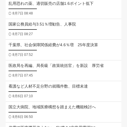
乱用恐れの薬、適切販売の店舗1.6ポイント低下
8月7日 08:48
国家公務員給与3.51％増勧告、人事院
8月7日 08:27
千葉県、社会保障関係経費が4.6％増 25年度決算
8月7日 07:52
医政局を再編、局長級「政策統括官」を新設 厚労省
8月7日 07:45
看護など人材不足分野の就職件数、目標未達
8月6日 07:10
国立大病院、地域医療構想を踏まえた機能検討へ
8月6日 06:50