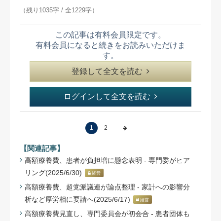
（残り1035字 / 全1229字）
この記事は有料会員限定です。
有料会員になると続きをお読みいただけま
す。
登録して全文を読む
ログインして全文を読む
1
2
【関連記事】
高額療養費、患者が負担増に懸念表明 - 専門委がヒア
リング(2025/6/30)
経営
高額療養費、超党派議連が論点整理 - 家計への影響分
析など厚労相に要請へ(2025/6/17)
経営
高額療養費見直し、専門委員会が初会合 - 患者団体も