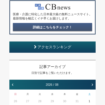
医療・介護に特化した日本最大級の無料ニュースサイト。
最新情報を幅広くイチ早くお届けします。
詳細はこちらをチェック！
アクセスランキング
記事アーカイブ
日別で記事をご覧いただけます。
‹
›
2026 / 08
日
月
火
水
木
金
土
26
27
28
29
30
31
1