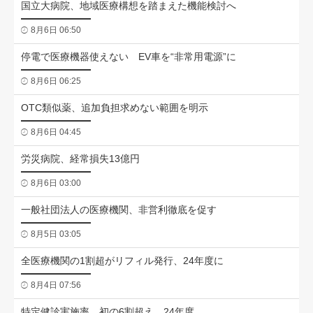
国立大病院、地域医療構想を踏まえた機能検討へ
8月6日 06:50
停電で医療機器使えない EV車を“非常用電源”に
8月6日 06:25
OTC類似薬、追加負担求めない範囲を明示
8月6日 04:45
労災病院、経常損失13億円
8月6日 03:00
一般社団法人の医療機関、非営利徹底を促す
8月5日 03:05
全医療機関の1割超がリフィル発行、24年度に
8月4日 07:56
特定健診実施率、初の6割超え 24年度