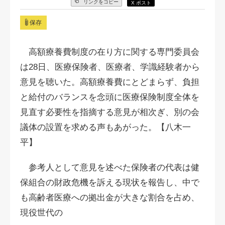
リンクをコピー
X ポスト
保存
高額療養費制度の在り方に関する専門委員会
は28日、医療保険者、医療者、学識経験者から
意見を聴いた。高額療養費にとどまらず、負担
と給付のバランスを念頭に医療保険制度全体を
見直す必要性を指摘する意見が相次ぎ、別の会
議体の設置を求める声もあがった。【八木一
平】
参考人として意見を述べた保険者の代表は健
保組合の財政危機を訴える現状を報告し、中で
も高齢者医療への拠出金が大きな割合を占め、
現役世代の