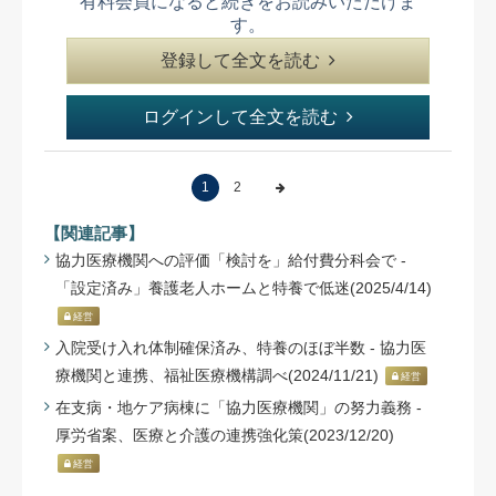
有料会員になると続きをお読みいただけま
す。
登録して全文を読む
ログインして全文を読む
1
2
【関連記事】
協力医療機関への評価「検討を」給付費分科会で -
「設定済み」養護老人ホームと特養で低迷(2025/4/14)
経営
入院受け入れ体制確保済み、特養のほぼ半数 - 協力医
療機関と連携、福祉医療機構調べ(2024/11/21)
経営
在支病・地ケア病棟に「協力医療機関」の努力義務 -
厚労省案、医療と介護の連携強化策(2023/12/20)
経営