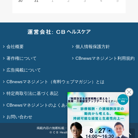
30
31
1
2
3
4
5
会社概要
個人情報保護方針
著作権について
CBnewsマネジメント利用規約
広告掲載について
CBnewsマネジメント（有料ウェブマガジン）とは
特定商取引法に基づく表記
CBnewsマネジメントのよくある質問
お問い合わせ
掲載内容の無断転載・再配布は固く禁じます。
© ＣＢ Healthcare Co., Ltd.