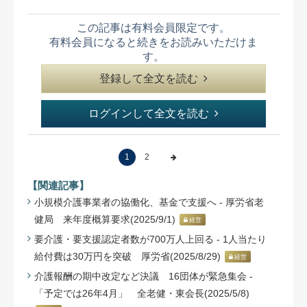
この記事は有料会員限定です。
有料会員になると続きをお読みいただけま
す。
登録して全文を読む
ログインして全文を読む
1
2
【関連記事】
小規模介護事業者の協働化、基金で支援へ - 厚労省老
健局 来年度概算要求(2025/9/1)
経営
要介護・要支援認定者数が700万人上回る - 1人当たり
給付費は30万円を突破 厚労省(2025/8/29)
経営
介護報酬の期中改定など決議 16団体が緊急集会 -
「予定では26年4月」 全老健・東会長(2025/5/8)