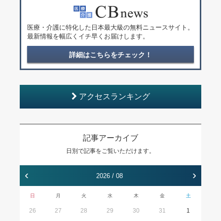
医療・介護に特化した日本最大級の無料ニュースサイト。
最新情報を幅広くイチ早くお届けします。
詳細はこちらをチェック！
アクセスランキング
記事アーカイブ
日別で記事をご覧いただけます。
‹
›
2026 / 08
日
月
火
水
木
金
土
26
27
28
29
30
31
1