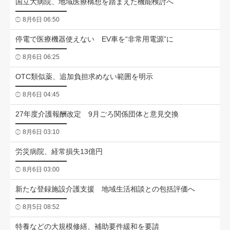
国立大病院、地域医療構想を踏まえた機能検討へ
8月6日 06:50
停電で医療機器使えない EV車を“非常用電源”に
8月6日 06:25
OTC類似薬、追加負担求めない範囲を明示
8月6日 04:45
27年度介護報酬改定 9月ごろ関係団体と意見交換
8月6日 03:10
労災病院、経常損失13億円
8月6日 03:00
新たな登録施設介護支援 地域生活相談との包括評価へ
8月5日 08:52
特養などの大規模修繕、補助要件緩和を要請