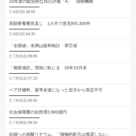
25年度の総合的な自己評価「A」 国病機構
8月3日 08:55
高額療養費見直し 1カ月で意見約5,300件
8月3日 04:30
「全国値」未満は緩和検討 厚労省
7月31日 09:06
「無医地区」増加に転じる 25年10月末
7月31日 07:15
ベア評価料、基準未達になった翌月から算定不可
7月31日 06:55
社会保障費の自然増3,900億円
7月30日 08:34
妊婦への炭酸リチウム、「積極的処方は推奨しない」