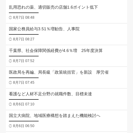
乱用恐れの薬、適切販売の店舗1.6ポイント低下
8月7日 08:48
国家公務員給与3.51％増勧告、人事院
8月7日 08:27
千葉県、社会保障関係経費が4.6％増 25年度決算
8月7日 07:52
医政局を再編、局長級「政策統括官」を新設 厚労省
8月7日 07:45
看護など人材不足分野の就職件数、目標未達
8月6日 07:10
国立大病院、地域医療構想を踏まえた機能検討へ
8月6日 06:50